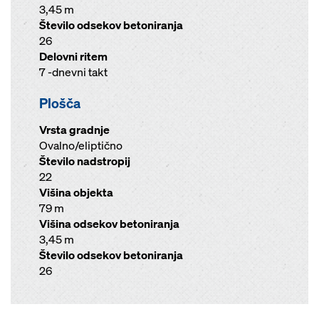
3,45 m
Število odsekov betoniranja
26
Delovni ritem
7 -dnevni takt
Plošča
Vrsta gradnje
Ovalno/eliptično
Število nadstropij
22
Višina objekta
79 m
Višina odsekov betoniranja
3,45 m
Število odsekov betoniranja
26