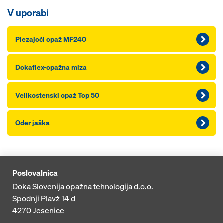
V uporabi
Plezajoči opaž MF240
Dokaflex-opažna miza
Velikostenski opaž Top 50
Oder jaška
Poslovalnica
Doka Slovenija opažna tehnologija d.o.o.
Spodnji Plavž 14 d
4270
Jesenice