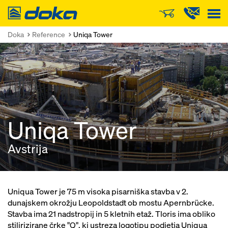
Doka
Doka
Reference
Uniqa Tower
Uniqa Tower
Avstrija
Uniqua Tower je 75 m visoka pisarniška stavba v 2.
dunajskem okrožju Leopoldstadt ob mostu Apernbrücke.
Stavba ima 21 nadstropij in 5 kletnih etaž. Tloris ima obliko
stilirizirane črke "Q", ki ustreza logotipu podjetja Uniqua