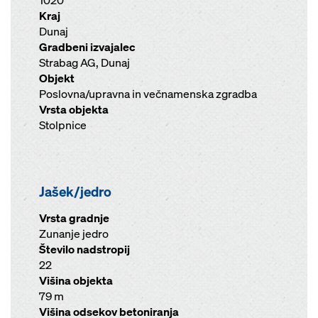
1020
Kraj
Dunaj
Gradbeni izvajalec
Strabag AG, Dunaj
Objekt
Poslovna/upravna in večnamenska zgradba
Vrsta objekta
Stolpnice
Jašek/jedro
Vrsta gradnje
Zunanje jedro
Število nadstropij
22
Višina objekta
79 m
Višina odsekov betoniranja