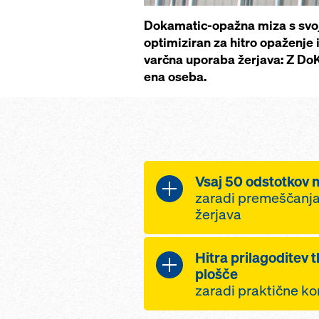
Dokamatic-opažna miza s svojo
optimiziran za hitro opaženje 
varčna uporaba žerjava: Z Do
ena oseba.
Vsaj 50 odstotkov ni
zaradi premeščanja
žerjava
krajši čas gradnje i
Hitra prilagoditev tl
montaže zaradi po
plošče
enot
zaradi praktične ko
izredno praktična