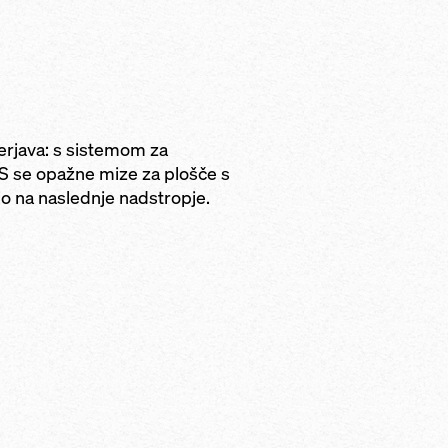
obnih nosilcev
ik preko parapetov s
ivih podpornikov
st zaradi togega
nikov
erjava: s sistemom za
S se opažne mize za plošče s
o na naslednje nadstropje.