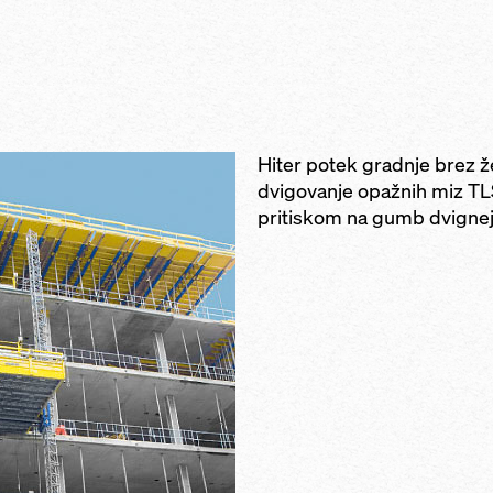
rt plus omogoča,
spuščenih in r
v sistem s
mik opravi le ena
enostaven pom
nosilcev
pomočjo vrtlj
trukcija omogoča
jete, ker lahko
visoka nosilno
iključek Dokaflex
ede na hitrost
vpetja podpor
lezajočim
ini plošče s
ovanje opažnih
Hiter potek gradnje brez ž
 prestavljivih
dvigovanje opažnih miz TL
pritiskom na gumb dvignej
radi možnosti
rniki, okvirji mize
lpi