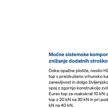
Močne sistemske kompon
znižanje dodatnih stroško
Doka-opažne plošče, nosilci H
top s preizkušeno vrhunsko ka
zanesljivost in dolgo življenj
spoj z zgornjo konstrukcijo zv
Eurex top za vsakokrat 10 kN: 
top z 20 kN na 30 kN in pri po
kN na 40 kN.