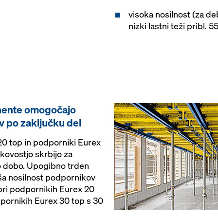
visoka nosilnost (za de
nizki lastni teži pribl. 
ente omogočajo
v po zaključku del
20 top in podporniki Eurex
kovostjo skrbijo za
sko dobo. Upogibno trden
iša nosilnost podpornikov
pri podpornikih Eurex 20
dpornikih Eurex 30 top s 30