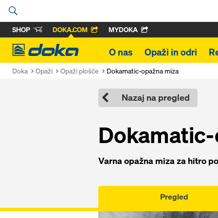
SHOP
DOKA.COM
MYDOKA
Doka
O nas
Opaži in odri
R
Doka
Opaži
Opaži plošče
Dokamatic-opažna miza
Nazaj na pregled
Dokamatic-
Varna opažna miza za hitro p
Pregled