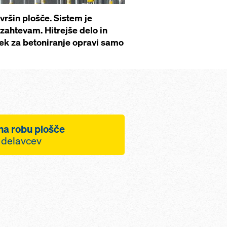
vršin plošče. Sistem je
 zahtevam. Hitrejše delo in
ek za betoniranje opravi samo
na robu plošče
h delavcev
i vključitve odrov
bujete dodatnih
ilnih odrov
črtovane sistemske
čajo hitro opaženje