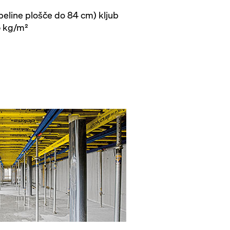
beline plošče do 84 cm) kljub
55 kg/m²