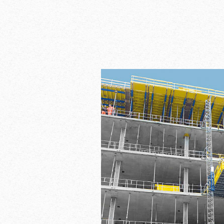
premeščanje DoKa
integracija stikov 
da horizontalen po
pomočjo vmesnih 
oseba
inteligentna kons
žerjava ne potrebu
brezstopenjski pr
premeščanje ne gl
1-2-4
vetra opravite s p
prilagoditev debel
sistemom za dvig
pomočjo enostavno
miz TLS
pregibnih glav
mnogostranski za
podpiranja s podpo
ali podpornimi sto