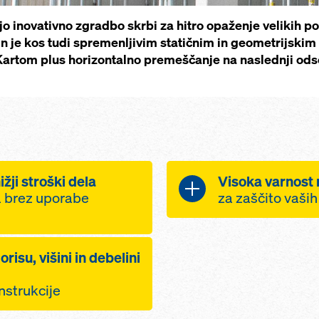
 inovativno zgradbo skrbi za hitro opaženje velikih po
in je kos tudi spremenljivim statičnim in geometrijskim
Kartom plus horizontalno premeščanje na naslednji ods
žji stroški dela
Visoka varnost 
 brez uporabe
za zaščito vaši
zaradi možnost
n nižji stroški
mize ne potre
orisu, višini in debelini
mika celotnih
delovnih in lov
predhodno na
nstrukcije
 naprava za
rešitve omogo