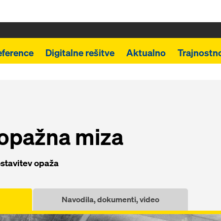
eference
Digitalne rešitve
Aktualno
Trajnostn
opažna miza
ostavitev opaža
Navodila, dokumenti, video