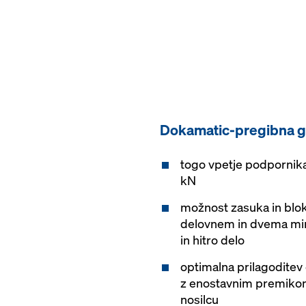
Dokamatic-pregibna g
togo vpetje podpornika
kN
možnost zasuka in bl
delovnem in dvema mir
in hitro delo
optimalna prilagodite
z enostavnim premikom
nosilcu