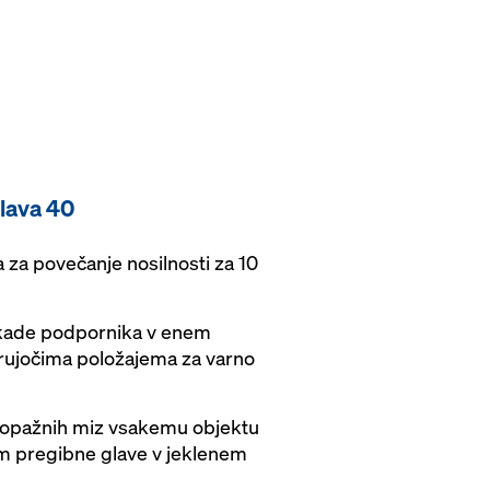
lava 40
 za povečanje nosilnosti za 10
okade podpornika v enem
ujočima položajema za varno
v opažnih miz vsakemu objektu
 pregibne glave v jeklenem