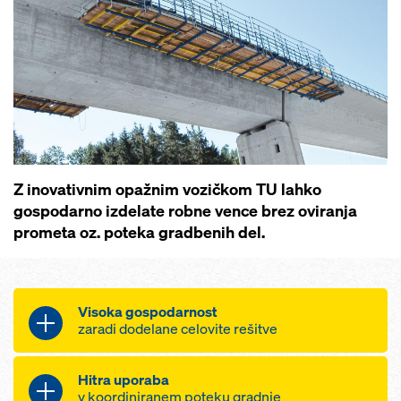
Z inovativnim opažnim vozičkom TU lahko
gospodarno izdelate robne vence brez oviranja
prometa oz. poteka gradbenih del.
Visoka gospodarnost
zaradi dodelane celovite rešitve
Učinkovita opažna dela zaradi
Hitra uporaba
celovitega sistema z gotovimi
v koordiniranem poteku gradnje