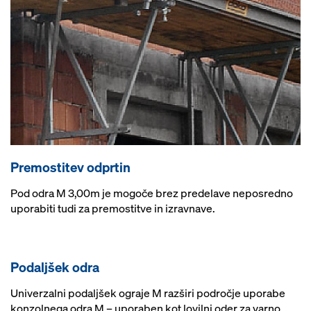
Premostitev odprtin
Pod odra M 3,00m je mogoče brez predelave neposredno
uporabiti tudi za premostitve in izravnave.
Podaljšek odra
Univerzalni podaljšek ograje M razširi področje uporabe
konzolnega odra M – uporaben kot lovilni oder za varno