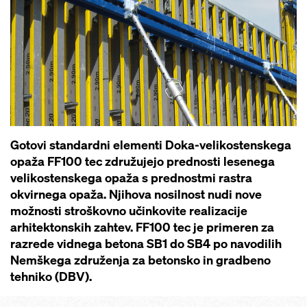
Gotovi standardni elementi Doka-velikostenskega
opaža FF100 tec združujejo prednosti lesenega
velikostenskega opaža s prednostmi rastra
okvirnega opaža. Njihova nosilnost nudi nove
možnosti stroškovno učinkovite realizacije
arhitektonskih zahtev. FF100 tec je primeren za
razrede vidnega betona SB1 do SB4 po navodilih
Nemškega združenja za betonsko in gradbeno
tehniko (DBV).