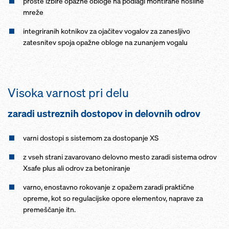
proste izbire opažne obloge na podlagi montirane nosilne
mreže
integriranih kotnikov za ojačitev vogalov za zanesljivo
zatesnitev spoja opažne obloge na zunanjem vogalu
Visoka varnost pri delu
zaradi ustreznih dostopov in delovnih odrov
varni dostopi s sistemom za dostopanje XS
z vseh strani zavarovano delovno mesto zaradi sistema odrov
Xsafe plus ali odrov za betoniranje
varno, enostavno rokovanje z opažem zaradi praktične
opreme, kot so regulacijske opore elementov, naprave za
premeščanje itn.