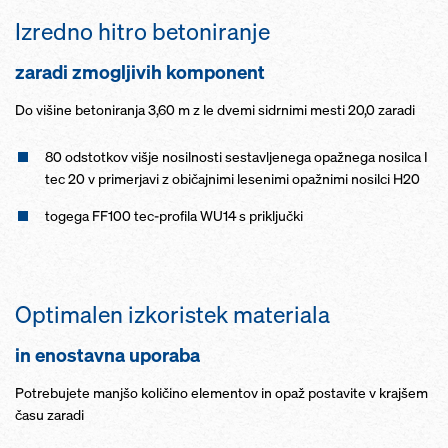
Izredno hitro betoniranje
zaradi zmogljivih komponent
Do višine betoniranja 3,60 m z le dvemi sidrnimi mesti 20,0 zaradi
80 odstotkov višje nosilnosti sestavljenega opažnega nosilca I
tec 20 v primerjavi z običajnimi lesenimi opažnimi nosilci H20
togega FF100 tec-profila WU14 s priključki
Optimalen izkoristek materiala
in enostavna uporaba
Potrebujete manjšo količino elementov in opaž postavite v krajšem
času zaradi