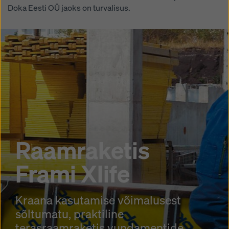
Doka Eesti OÜ jaoks on turvalisus.
Raamraketis
Frami Xlife
Kraana kasutamise võimalusest
sõltumatu, praktiline
terasraamraketis vundamentide,