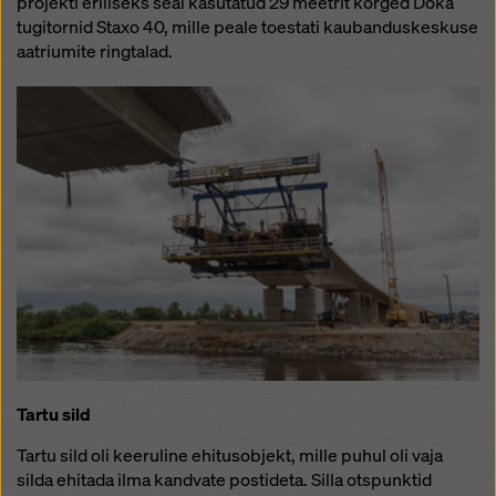
projekti eriliseks seal kasutatud 29 meetrit kõrged Doka
tugitornid Staxo 40, mille peale toestati kaubanduskeskuse
aatriumite ringtalad.
Tartu sild
Tartu sild oli keeruline ehitusobjekt, mille puhul oli vaja
silda ehitada ilma kandvate postideta. Silla otspunktid