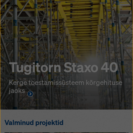
Tugitorn Staxo 40
Kerge toestamissüsteem kõrgehituse
jaoks
Valminud projektid