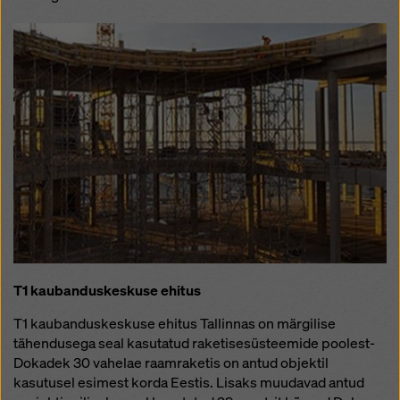
T1 kaubanduskeskuse ehitus
T1 kaubanduskeskuse ehitus Tallinnas on märgilise
tähendusega seal kasutatud raketisesüsteemide poolest-
Dokadek 30 vahelae raamraketis on antud objektil
kasutusel esimest korda Eestis. Lisaks muudavad antud