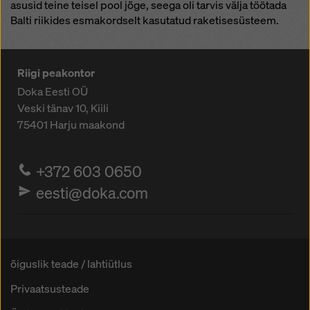
asusid teine teisel pool jõge, seega oli tarvis välja töötada
Balti riikides esmakordselt kasutatud raketisesüsteem.
Riigi peakontor
Doka Eesti OÜ
Veski tänav 10, Kiili
75401
Harju maakond
+372 603 0650
eesti@doka.com
õiguslik teade / lahtiütlus
Privaatsusteade