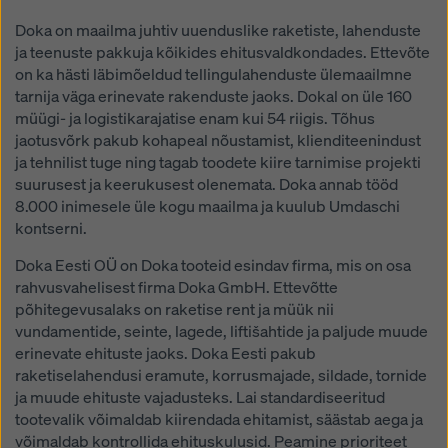
Doka on maailma juhtiv uuenduslike raketiste, lahenduste
ja teenuste pakkuja kõikides ehitusvaldkondades. Ettevõte
on ka hästi läbimõeldud tellingulahenduste ülemaailmne
tarnija väga erinevate rakenduste jaoks. Dokal on üle 160
müügi- ja logistikarajatise enam kui 54 riigis. Tõhus
jaotusvõrk pakub kohapeal nõustamist, klienditeenindust
ja tehnilist tuge ning tagab toodete kiire tarnimise projekti
suurusest ja keerukusest olenemata. Doka annab tööd
8.000 inimesele üle kogu maailma ja kuulub Umdaschi
kontserni.
Doka Eesti OÜ on Doka tooteid esindav firma, mis on osa
rahvusvahelisest firma Doka GmbH. Ettevõtte
põhitegevusalaks on raketise rent ja müük nii
vundamentide, seinte, lagede, liftišahtide ja paljude muude
erinevate ehituste jaoks. Doka Eesti pakub
raketiselahendusi eramute, korrusmajade, sildade, tornide
ja muude ehituste vajadusteks. Lai standardiseeritud
tootevalik võimaldab kiirendada ehitamist, säästab aega ja
võimaldab kontrollida ehituskulusid. Peamine prioriteet