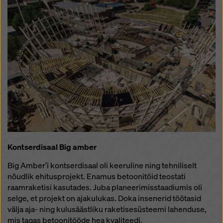
Kontserdisaal Big amber
Big Amber’i kontserdisaal oli keeruline ning tehniliselt
nõudlik ehitusprojekt. Enamus betoonitöid teostati
raamraketisi kasutades. Juba planeerimisstaadiumis oli
selge, et projekt on ajakulukas. Doka insenerid töötasid
välja aja- ning kulusäästliku raketisesüsteemi lahenduse,
mis tagas betoonitööde hea kvaliteedi.