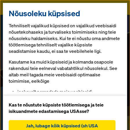
Doka
Nõusoleku küpsised
Tehniliselt vajalikud küpsised on vajalikud veebisaidi
nõuetekohaseks ja turvaliseks toimimiseks ning teie
nõusoleku haldamiseks. Kui te ei nõustu oma andmete
töötlemisega tehniliselt vajalike küpsiste
seadistamise kaudu, ei saa te veebilehele ligi.
Kasutame ka muid küpsiseid ja kolmanda osapoole
rakendusi teie eelneval vabatahtlikul nõusolekul. See
aitab meil tagada meie veebisaidi optimaalse
toimimise, eelkõige
jooksvalt parandada meie veebisaidi
Renovation
funktsionaalsust (funktsionaalsed ja statistilised
küpsised),
Kas te nõustute küpsiste töötlemisega ja teie
solutions from
hõlbustada sujuvat ostuprotsessi Doka veebipoe
isikuandmete edastamisega USAsse?
kasutamisel (funktsionaalsed ja statistilised
bauma 2025: WE MAKE IT
Doka
küpsised),
Jah, lubage kõik küpsised (sh USA
WORK.