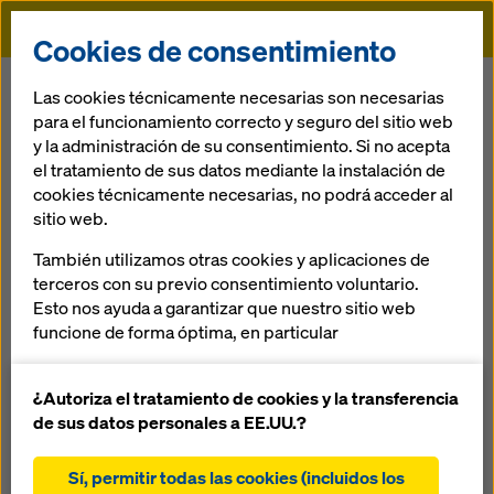
Doka
Cookies de consentimiento
Doka
Referencias
Egnatia Odos- Puente Metsovotikos
Las cookies técnicamente necesarias son necesarias
para el funcionamiento correcto y seguro del sitio web
y la administración de su consentimiento. Si no acepta
Egnatia Odos-
el tratamiento de sus datos mediante la instalación de
cookies técnicamente necesarias, no podrá acceder al
Puente
sitio web.
También utilizamos otras cookies y aplicaciones de
Metsovotikos
terceros con su previo consentimiento voluntario.
Esto nos ayuda a garantizar que nuestro sitio web
Grecia
funcione de forma óptima, en particular
mejorar continuamente la funcionalidad de
nuestro sitio web (cookies funcionales y
¿Autoriza el tratamiento de cookies y la transferencia
estadísticas)
de sus datos personales a EE.UU.?
facilitar un proceso de compra sin problemas al
utilizar la tienda online de Doka (cookies
Sí, permitir todas las cookies (incluidos los
El puente Metsovotikos forma parte de la autopista más