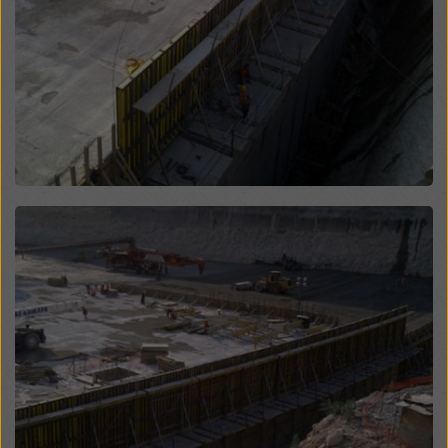
legales efectivos contra esto. Puede rechazar todas
las cookies que requieran consentimiento haciendo
clic en «Rechazar» o ajustando su
configuración de
cookies
haciendo clic en configuración de cookies en
la parte inferior de este sitio web y utilizando las
casillas de verificación correspondientes. Puede
revocar su consentimiento en cualquier momento con
efecto futuro y sin indicar un motivo haciendo clic en
configuración de cookies
en la parte inferior de este
sitio web.
Open
Puede encontrar más información sobre nuestras
cookies
en nuestra política de privacidad
. También le
ofrecemos la opción de seleccionar sus cookies
(configuración avanzada de cookies).