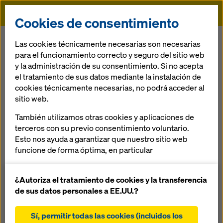
Doka
Cookies de consentimiento
Doka
Referencias
Presa el zapotillo
Las cookies técnicamente necesarias son necesarias
para el funcionamiento correcto y seguro del sitio web
y la administración de su consentimiento. Si no acepta
el tratamiento de sus datos mediante la instalación de
cookies técnicamente necesarias, no podrá acceder al
sitio web.
Presa el zapotillo
También utilizamos otras cookies y aplicaciones de
terceros con su previo consentimiento voluntario.
México
Esto nos ayuda a garantizar que nuestro sitio web
funcione de forma óptima, en particular
mejorar continuamente la funcionalidad de
nuestro sitio web (cookies funcionales y
¿Autoriza el tratamiento de cookies y la transferencia
estadísticas)
de sus datos personales a EE.UU.?
facilitar un proceso de compra sin problemas al
Sistema top 50 como cimbra de contacto para cortina de
utilizar la tienda online de Doka (cookies
presa aguas arriba con trepa mf para trepado de cimbra
Sí, permitir todas las cookies (incluidos los