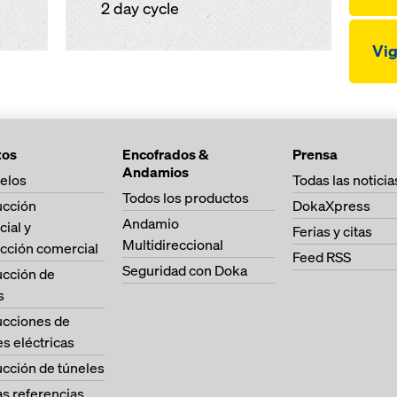
2 day cycle
Vi
tos
Encofrados &
Prensa
Andamios
elos
Todas las noticia
Todos los productos
ucción
DokaXpress
Andamio
cial y
Ferias y citas
Multidireccional
cción comercial
Feed RSS
Seguridad con Doka
ucción de
s
ucciones de
es eléctricas
cción de túneles
as referencias