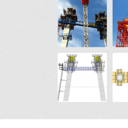
Open
Open
Open
Open