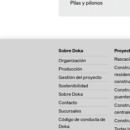
Pilas y pilonos
Sobre Doka
Proyec
Rascaci
Organización
Constr
Producción
residen
Gestión del proyecto
constru
Sostenibilidad
Constr
Sobre Doka
puente
Contacto
Constr
Sucursales
central
Código de conducta de
Constru
Doka
Todas l