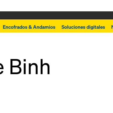
Encofrados & Andamios
Soluciones digitales
 Binh