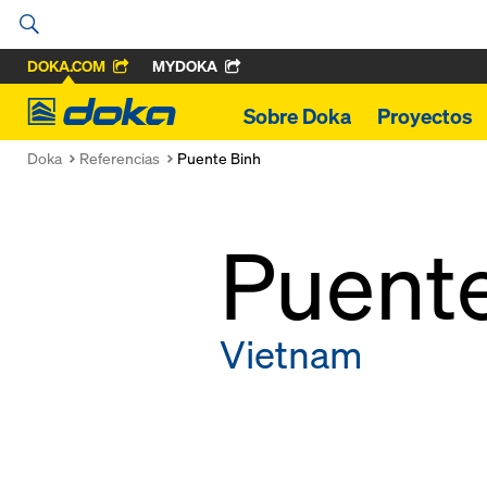
DOKA.COM
MYDOKA
Doka
Sobre Doka
Proyectos
Doka
Referencias
Puente Binh
Puente
Vietnam