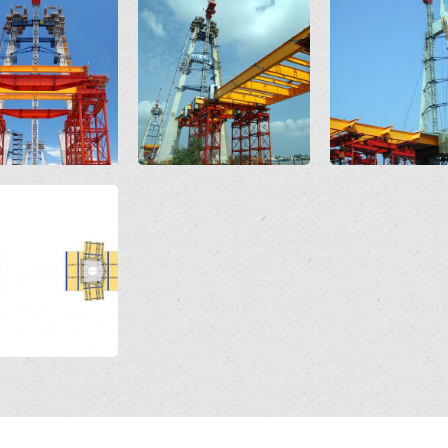
Open
Open