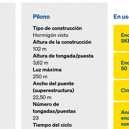
Pilono
En us
Tipo de construcción
Hormigón visto
Enc
SKE
Altura de la construcción
102 m
Altura de tongada/puesta
3,62 m
Enc
50
Luz máxima
250 m
Ancho del puente
(superestructura)
Cim
22,50 m
V
Número de
tongadas/puestas
Anc
23
enc
sus
Tiempo del ciclo