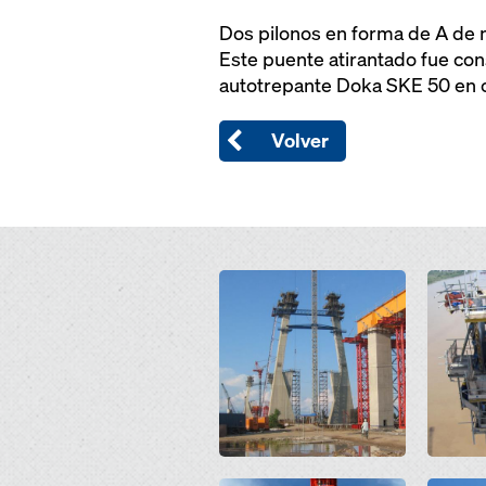
Dos pilonos en forma de A de m
Este puente atirantado fue co
autotrepante Doka SKE 50 en c
Volver
Open
Open