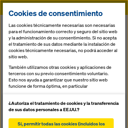
Doka
Cookies de consentimiento
Doka
Referencias
Salaverry
Las cookies técnicamente necesarias son necesarias
para el funcionamiento correcto y seguro del sitio web
y la administración de su consentimiento. Si no acepta
el tratamiento de sus datos mediante la instalación de
cookies técnicamente necesarias, no podrá acceder al
sitio web.
Real Plaza Salaverry
También utilizamos otras cookies y aplicaciones de
terceros con su previo consentimiento voluntario.
Perú
Esto nos ayuda a garantizar que nuestro sitio web
funcione de forma óptima, en particular
mejorar continuamente la funcionalidad de
nuestro sitio web (cookies funcionales y
¿Autoriza el tratamiento de cookies y la transferencia
estadísticas)
de sus datos personales a EE.UU.?
facilitar un proceso de compra sin problemas al
Edificación que cuenta con 5 niveles de estacionamientos y
utilizar la tienda online de Doka (cookies
4 niveles de tiendas comerciales, comprendida por
Sí, permitir todas las cookies (incluidos los