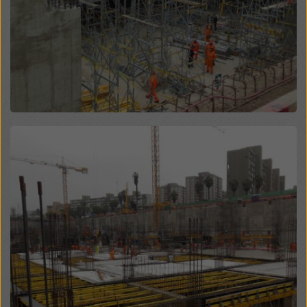
legales efectivos contra esto. Puede rechazar todas
las cookies que requieran consentimiento haciendo
clic en «Rechazar» o ajustando su
configuración de
cookies
haciendo clic en configuración de cookies en
la parte inferior de este sitio web y utilizando las
casillas de verificación correspondientes. Puede
revocar su consentimiento en cualquier momento con
efecto futuro y sin indicar un motivo haciendo clic en
configuración de cookies
en la parte inferior de este
Open
sitio web.
Puede encontrar más información sobre nuestras
cookies
en nuestra política de privacidad
. También le
ofrecemos la opción de seleccionar sus cookies
(configuración avanzada de cookies).