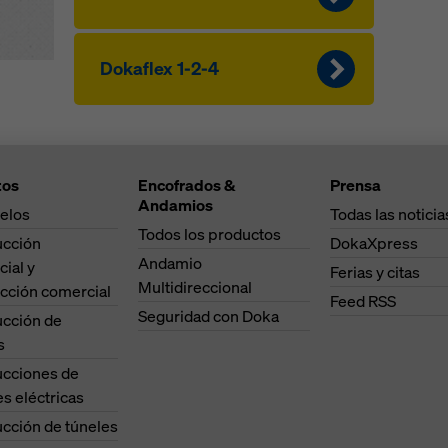
Dokaflex 1-2-4
tos
Encofrados &
Prensa
Andamios
elos
Todas las noticia
Todos los productos
ucción
DokaXpress
Andamio
cial y
Ferias y citas
Multidireccional
cción comercial
Feed RSS
Seguridad con Doka
ucción de
s
ucciones de
es eléctricas
cción de túneles