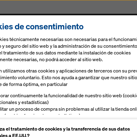
ies de consentimiento
Encofrados & Andamios
Soluciones digitales
kies técnicamente necesarias son necesarias para el funcionam
 y seguro del sitio web y la administración de su consentimiento
el tratamiento de sus datos mediante la instalación de cookies
mente necesarias, no podrá acceder al sitio web.
 Comercial
 utilizamos otras cookies y aplicaciones de terceros con su pre
imiento voluntario. Esto nos ayuda a garantizar que nuestro siti
e de forma óptima, en particular
illa
orar continuamente la funcionalidad de nuestro sitio web (cook
cionales y estadísticas)
ilitar un proceso de compra sin problemas al utilizar la tienda on
a (cookies funcionales y estadísticas),
ecerle, como usuario, publicidad adecuada en determinadas
za el tratamiento de cookies y la transferencia de sus datos
taformas (cookies de marketing)
les a EE.UU.?