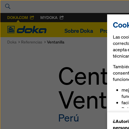
DOKA.COM
MYDOKA
Cook
Doka
Sobre Doka
Proyectos
Las coo
Doka
Referencias
Ventanilla
correcto
acepta 
técnica
Centro
También
consent
funcion
Ventan
mej
fun
fac
Dok
Perú
ofr
¿Autori
pla
persona