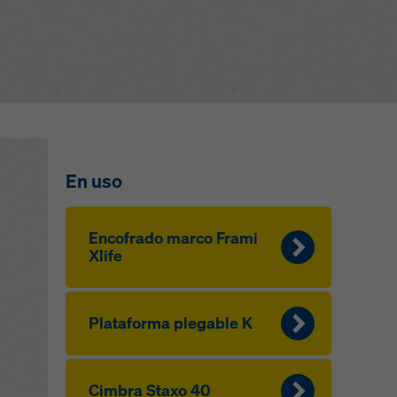
uración avanzada de cookies).
En uso
Encofrado marco Frami
Xlife
Plataforma plegable K
Cimbra Staxo 40