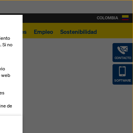
COLOMBIA
Novedades
Empleo
Sostenibilidad
iento
. Si no
CONTACTO
vio
o web
SOFTWARE
ies
line de