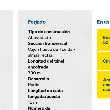
Forjado
En us
Tipo de construcción
Abovedado
Enc
50
Sección transversal
Cajón hueco de 1 celda -
almas rectas
Longitud del túnel
Cim
encofrada
790 m
Desarrollo
Anc
Radio
enc
sus
Longitud de cada
tongada/puesta
15 m
Número de