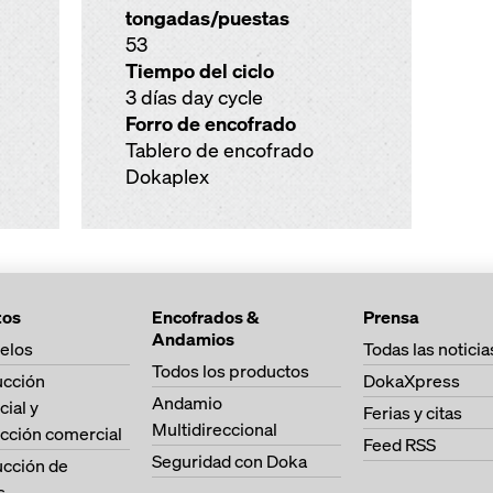
tongadas/puestas
53
Tiempo del ciclo
3 días day cycle
Forro de encofrado
Tablero de encofrado
Dokaplex
tos
Encofrados &
Prensa
Andamios
elos
Todas las noticia
Todos los productos
ucción
DokaXpress
Andamio
cial y
Ferias y citas
Multidireccional
cción comercial
Feed RSS
Seguridad con Doka
ucción de
s