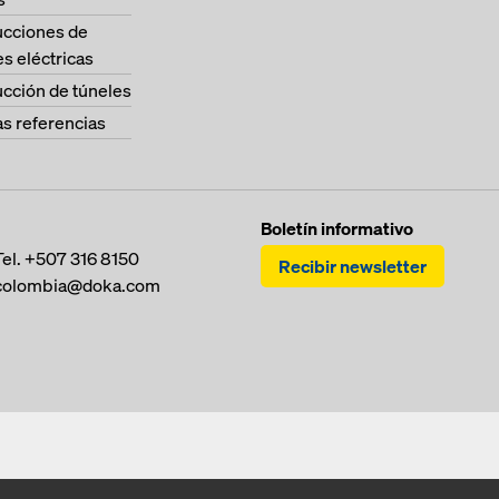
ucciones de
es eléctricas
cción de túneles
as referencias
Boletín informativo
Tel.
+507 316 8150
Recibir newsletter
colombia@doka.com