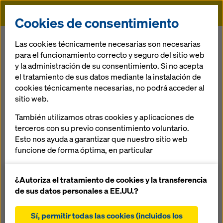
Doka
Cookies de consentimiento
Doka
Referencias
Viaducto de Auenbach
Las cookies técnicamente necesarias son necesarias
para el funcionamiento correcto y seguro del sitio web
y la administración de su consentimiento. Si no acepta
el tratamiento de sus datos mediante la instalación de
Viaducto de
cookies técnicamente necesarias, no podrá acceder al
sitio web.
Auenbach
También utilizamos otras cookies y aplicaciones de
terceros con su previo consentimiento voluntario.
Austria
Esto nos ayuda a garantizar que nuestro sitio web
funcione de forma óptima, en particular
mejorar continuamente la funcionalidad de
nuestro sitio web (cookies funcionales y
¿Autoriza el tratamiento de cookies y la transferencia
estadísticas)
de sus datos personales a EE.UU.?
facilitar un proceso de compra sin problemas al
En el marco de la ampliación completa de la autopista sur
utilizar la tienda online de Doka (cookies
A2, de forma paralela al viaducto P30 existente, se debía
Sí, permitir todas las cookies (incluidos los