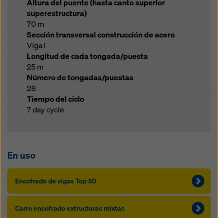
Altura del puente (hasta canto superior
superestructura)
70 m
Sección transversal construcción de acero
Viga I
Longitud de cada tongada/puesta
25 m
Número de tongadas/puestas
28
Tiempo del ciclo
7 day cycle
En uso
Encofrado de vigas Top 50
Carro encofrado extructuras mixtas