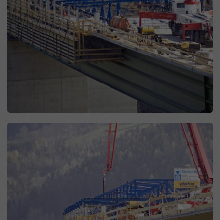
legales efectivos contra esto. Puede rechazar todas
las cookies que requieran consentimiento haciendo
clic en «Rechazar» o ajustando su
configuración de
cookies
haciendo clic en configuración de cookies en
la parte inferior de este sitio web y utilizando las
casillas de verificación correspondientes. Puede
revocar su consentimiento en cualquier momento con
efecto futuro y sin indicar un motivo haciendo clic en
configuración de cookies
en la parte inferior de este
sitio web.
Puede encontrar más información sobre nuestras
Open
cookies
en nuestra política de privacidad
. También le
ofrecemos la opción de seleccionar sus cookies
(configuración avanzada de cookies).