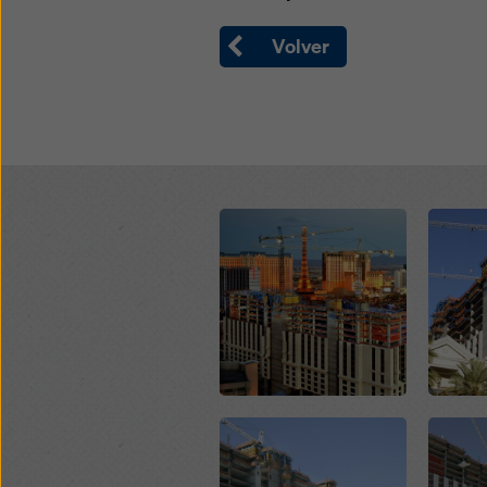
(config
Volver
Open
Open
Open
Open