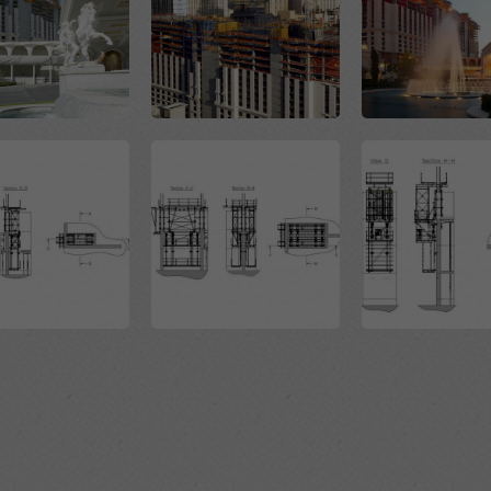
Open
Open