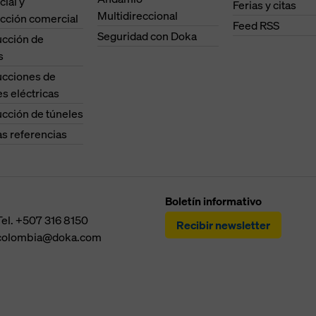
cial y
Ferias y citas
Multidireccional
cción comercial
Feed RSS
Seguridad con Doka
ucción de
s
ucciones de
es eléctricas
cción de túneles
as referencias
Boletín informativo
Tel.
+507 316 8150
Recibir newsletter
colombia@doka.com