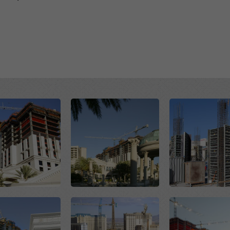
uración avanzada de cookies).
Open
Open
Open
Open