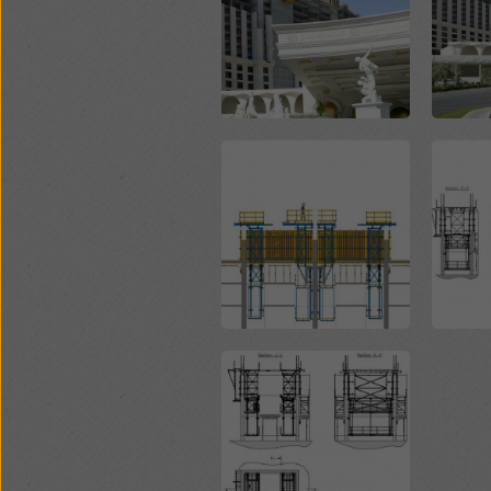
Open
Open
Open