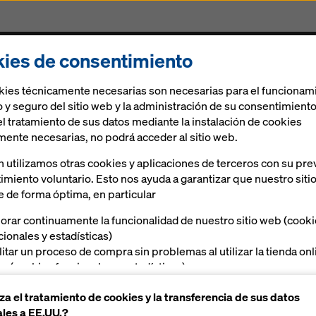
ies de consentimiento
Encofrados & Andamios
Soluciones digitales
kies técnicamente necesarias son necesarias para el funcionam
 y seguro del sitio web y la administración de su consentimiento
el tratamiento de sus datos mediante la instalación de cookies
mente necesarias, no podrá acceder al sitio web.
 utilizamos otras cookies y aplicaciones de terceros con su pre
imiento voluntario. Esto nos ayuda a garantizar que nuestro siti
e de forma óptima, en particular
orar continuamente la funcionalidad de nuestro sitio web (cook
cionales y estadísticas)
ilitar un proceso de compra sin problemas al utilizar la tienda on
a (cookies funcionales y estadísticas),
ecerle, como usuario, publicidad adecuada en determinadas
za el tratamiento de cookies y la transferencia de sus datos
taformas (cookies de marketing)
les a EE.UU.?