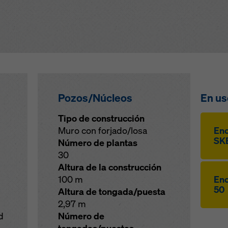
Pozos/Núcleos
En us
Tipo de construcción
Muro con forjado/losa
Enc
SKE
Número de plantas
30
Altura de la construcción
100 m
Enc
50
Altura de tongada/puesta
2,97 m
d
Número de