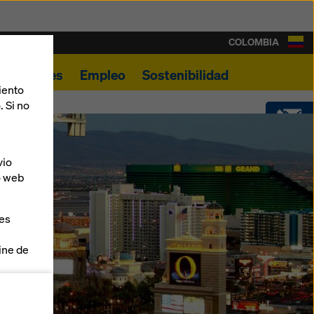
COLOMBIA
Novedades
Empleo
Sostenibilidad
iento
. Si no
CONTACTO
vio
o web
SOFTWARE
ies
line de