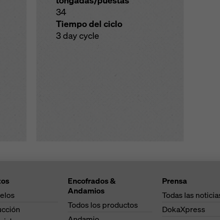
tongadas/puestas
34
Tiempo del ciclo
3 day cycle
tos
Encofrados &
Prensa
Andamios
elos
Todas las noticia
Todos los productos
ucción
DokaXpress
Andamio