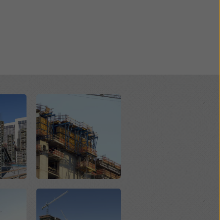
Open
Open