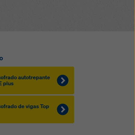
o
ofrado autotrepante
 plus
ofrado de vigas Top