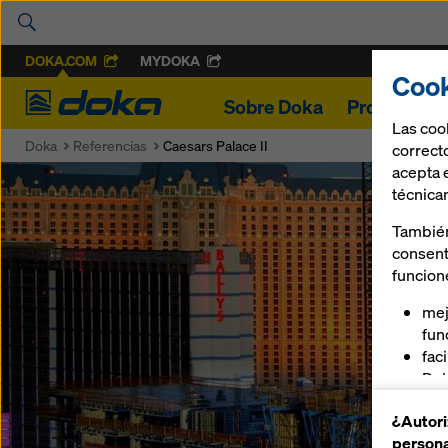
DOKA.COM
MYDOKA
Cook
Doka
Sobre Doka
Proyectos
Las coo
Doka
Referencias
Caesars Palace II
correcto
acepta 
técnica
También
consent
funcion
mej
fun
fac
Dok
ofr
¿Autori
pla
persona