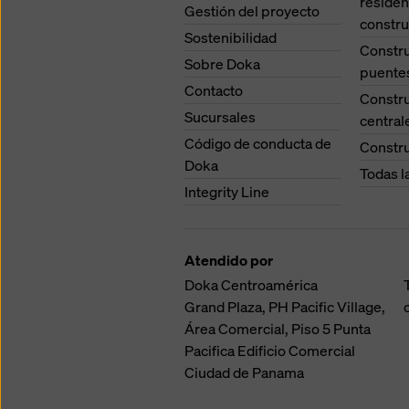
residen
Gestión del proyecto
constru
Sostenibilidad
Constr
Sobre Doka
puente
Contacto
Constr
Sucursales
central
Código de conducta de
Constru
Doka
Todas l
Integrity Line
Atendido por
Doka Centroamérica
Grand Plaza, PH Pacific Village,
Área Comercial, Piso 5
Punta
Pacifica
Edificio Comercial
Ciudad de Panama