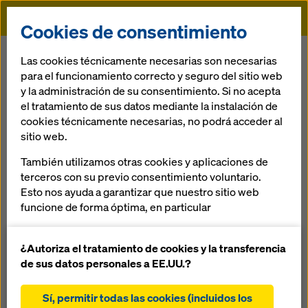
Doka
Cookies de consentimiento
Doka
Referencias
Unacem
Las cookies técnicamente necesarias son necesarias
para el funcionamiento correcto y seguro del sitio web
y la administración de su consentimiento. Si no acepta
el tratamiento de sus datos mediante la instalación de
cookies técnicamente necesarias, no podrá acceder al
sitio web.
UNACEM
También utilizamos otras cookies y aplicaciones de
terceros con su previo consentimiento voluntario.
Perú
Esto nos ayuda a garantizar que nuestro sitio web
funcione de forma óptima, en particular
mejorar continuamente la funcionalidad de
nuestro sitio web (cookies funcionales y
¿Autoriza el tratamiento de cookies y la transferencia
estadísticas)
de sus datos personales a EE.UU.?
facilitar un proceso de compra sin problemas al
Ampliación de Unión Andina de Cementos (UNACEM) que
utilizar la tienda online de Doka (cookies
suministra cementos y servicios en el Perú, apoyando el
Sí, permitir todas las cookies (incluidos los