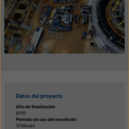
legales efectivos contra esto. Puede rechazar todas
las cookies que requieran consentimiento haciendo
clic en «Rechazar» o ajustando su
configuración de
cookies
haciendo clic en configuración de cookies en
la parte inferior de este sitio web y utilizando las
casillas de verificación correspondientes. Puede
revocar su consentimiento en cualquier momento con
efecto futuro y sin indicar un motivo haciendo clic en
configuración de cookies
en la parte inferior de este
sitio web.
Puede encontrar más información sobre nuestras
cookies
en nuestra política de privacidad
. También le
ofrecemos la opción de seleccionar sus cookies
(configuración avanzada de cookies).
Datos del proyecto
Año de finalización
2015
Período de uso del encofrado
12 Meses