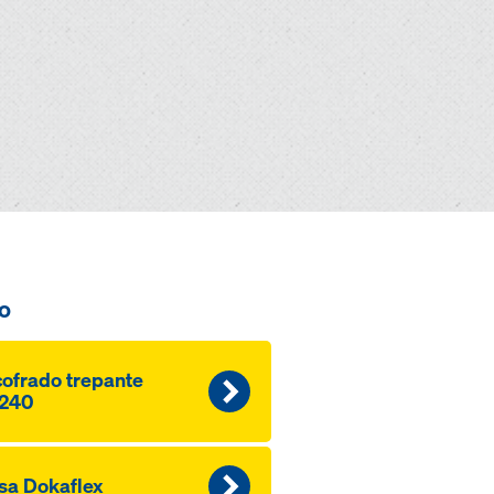
o
ofrado trepante
240
sa Dokaflex