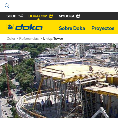
SHOP
DOKA.COM
MYDOKA
Doka
Sobre Doka
Proyectos
Doka
Referencias
Uniqa Tower