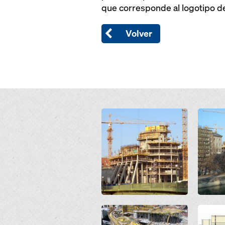
que corresponde al logotipo d
Volver
Open
Open
Open
Open