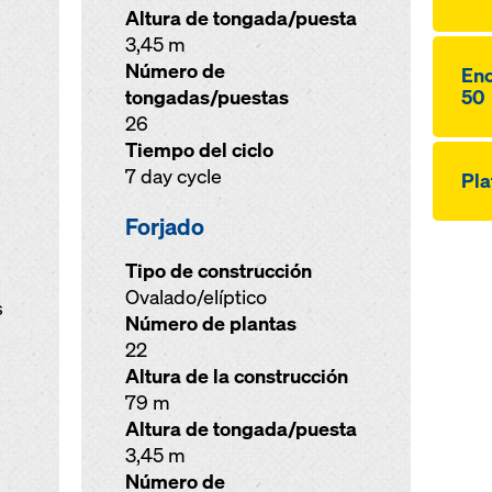
Altura de tongada/puesta
3,45 m
Número de
Enc
tongadas/puestas
50
26
Tiempo del ciclo
7 day cycle
Pla
Forjado
Tipo de construcción
Ovalado/elíptico
s
Número de plantas
22
Altura de la construcción
79 m
Altura de tongada/puesta
3,45 m
Número de