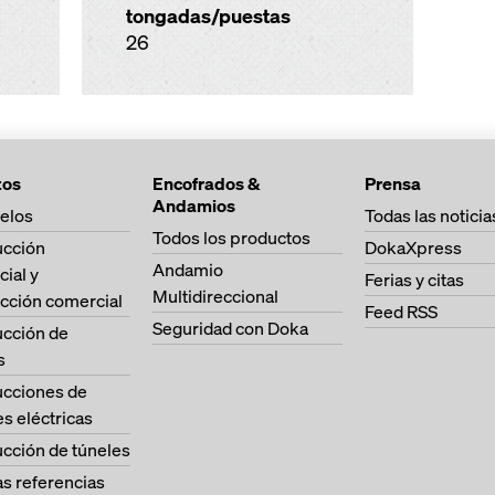
tongadas/puestas
26
tos
Encofrados &
Prensa
Andamios
elos
Todas las noticia
Todos los productos
ucción
DokaXpress
Andamio
cial y
Ferias y citas
Multidireccional
cción comercial
Feed RSS
Seguridad con Doka
ucción de
s
ucciones de
es eléctricas
cción de túneles
as referencias