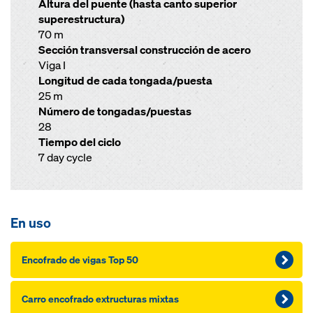
Altura del puente (hasta canto superior
superestructura)
70 m
Sección transversal construcción de acero
Viga I
Longitud de cada tongada/puesta
25 m
Número de tongadas/puestas
28
Tiempo del ciclo
7 day cycle
En uso
Encofrado de vigas Top 50
Carro encofrado extructuras mixtas