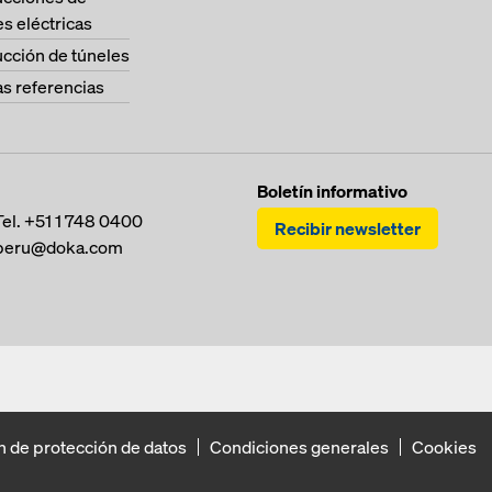
es eléctricas
cción de túneles
as referencias
Boletín informativo
Tel.
+51 1 748 0400
Recibir newsletter
peru@doka.com
n de protección de datos
Condiciones generales
Cookies