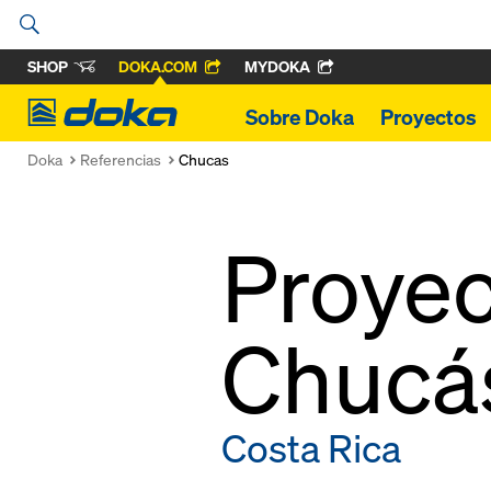
SHOP
DOKA.COM
MYDOKA
Doka
Sobre Doka
Proyectos
Doka
Referencias
Chucas
Proyec
Chucá
Costa Rica