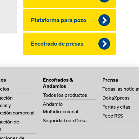
Plataforma para pozo
Encofrado de presas
tos
Encofrados &
Prensa
Andamios
elos
Todas las noticia
Todos los productos
ucción
DokaXpress
Andamio
cial y
Ferias y citas
Multidireccional
cción comercial
Feed RSS
Seguridad con Doka
ucción de
s
ucciones de