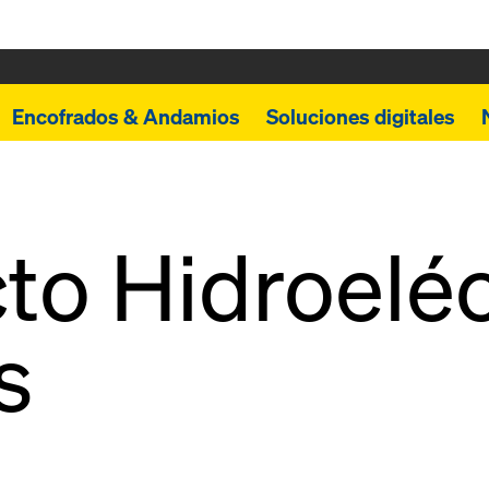
Encofrados & Andamios
Soluciones digitales
to Hidroeléc
s