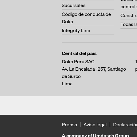
Sucursales
central
Código de conducta de
Constru
Doka
Todas l
Integrity Line
Central del país
Doka Perú SAC
Av. La Encalada 1257,
Santiago
de Surco
Lima
Prensa
Aviso legal
Declaració
A company of Umdasch Group