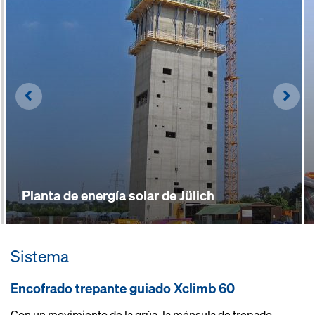
fácilmente adaptable a las
diferentes condiciones de la
intemperie gracias a diversas
variantes de cerramiento
Left
Righ
Planta de energía solar de Jülich
Sistema
Encofrado trepante guiado Xclimb 60
Con un movimiento de la grúa, la ménsula de trepado,