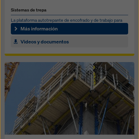
Sistemas de trepa
La plataforma autotrepante de encofrado y de trabajo para
núcleos de edificios en altura
Más información
Videos y documentos