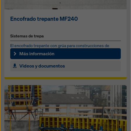
Encofrado trepante MF240
Sistemas de trepa
El encofrado trepante con grúa para construcciones de
cualquier forma, altura e inclinación
Más información
Videos y documentos