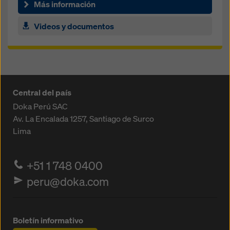
de cualquier forma y altura
Más información
Videos y documentos
Central del país
Doka Perú SAC
Av. La Encalada 1257,
Santiago de Surco
Lima
+51 1 748 0400
peru@doka.com
Boletín informativo