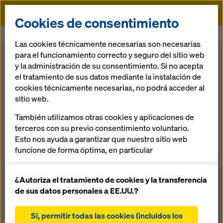
Doka
Cookies de consentimiento
Doka
Encofrado
Sistema de trepa
Las cookies técnicamente necesarias son necesarias
para el funcionamiento correcto y seguro del sitio web
Sistema de trepa
y la administración de su consentimiento. Si no acepta
el tratamiento de sus datos mediante la instalación de
cookies técnicamente necesarias, no podrá acceder al
Con un sistema modular y basándose en la experiencia de
sitio web.
décadas en los diferentes tipos de proyectos
También utilizamos otras cookies y aplicaciones de
arquitectónicos, Doka ofrece la solución adecuada a la
terceros con su previo consentimiento voluntario.
técnica de trepado. Ya sea con o sin grúa, en todos los
Esto nos ayuda a garantizar que nuestro sitio web
casos son necesarios altos niveles de seguridad
funcione de forma óptima, en particular
combinados con una gran rentabilidad y un manejo sencillo
y seguro. Una solución adecuada de Doka contribuye de
mejorar continuamente la funcionalidad de
forma decisiva a un rápido desarrollo de la construcción.
nuestro sitio web (cookies funcionales y
¿Autoriza el tratamiento de cookies y la transferencia
estadísticas)
de sus datos personales a EE.UU.?
facilitar un proceso de compra sin problemas al
¿Qué está buscando?
utilizar la tienda online de Doka (cookies
Sí, permitir todas las cookies (incluidos los