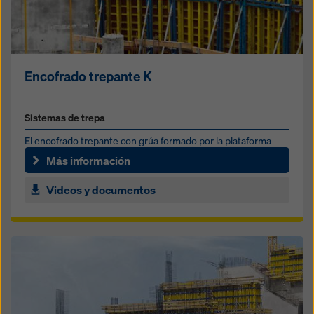
Encofrado trepante K
Sistemas de trepa
El encofrado trepante con grúa formado por la plataforma
plegable K y un panel de encofrado
Más información
Videos y documentos