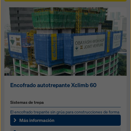
Encofrado autotrepante Xclimb 60
Sistemas de trepa
El encofrado trepante sin grúa para construcciones de forma
sencilla y cualquier altura
Más información