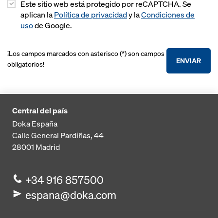
Competencia en túneles
Este sitio web está protegido por reCAPTCHA. Se
Eurex 60 550
aplican la
Política de privacidad
y la
Condiciones de
Tablero Xface
Servicios Doka
uso
de Google.
Encofrado marco Framax Xlife
Doka-OptiX
Hormigón visto con Doka
Encofrado marco Alu-Framax Xlife
¡Los campos marcados con asterisco (*) son campos
Doka-Trenn
Seguridad con Doka
ENVIAR
Encofrado marco Frami Xlife
obligatorios!
Puntales
Encofrado de vigas Top 50
Anclajes para encofrados y conos de suspensión
Encofrado circular H20
Concremote
Central del país
Encofrado de pilares RS
Doka España
Encofrado marco Framax Xlife
Calle General Pardiñas, 44
Vela soporte
28001
Encofrado marco Frami Xlife
Madrid
Mesa Dokamatic
Encofrado marco Frami eco
Mesa Dokaflex
+34 916 857500
Dokaset
Dokaflex 30 tec
espana@doka.com
Encofrado marco Alu-Framax Xlife
Dokadek 30