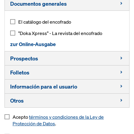
Documentos generales
El catálogo del encofrado
"Doka Xpress" - La revista del encofrado
zur Online-Ausgabe
Prospectos
Folletos
Viga de encofrado mixta I tec 20
Información para el usuario
Vigas de madera
Competencia en puentes
Vigas H20 top
Otros
Competencia en energía
Vigas de madera
Vigas H20 eco
Competencia en rascacielos
Vigas mixtas
Acepto
términos y condiciones de la Ley de
Paquete informativo para estudiantes
Tableros tricapa
Protección de Datos
.
Competencia en construcción residencial
Puntal Eurex top
Otra documentación
Tableros multicapa