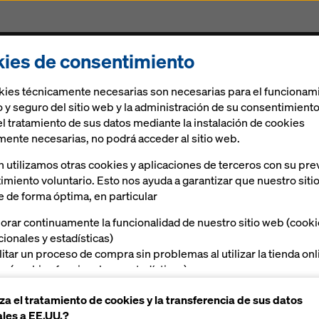
ies de consentimiento
Soluciones
Ringlock
Soluciones digitales
N
kies técnicamente necesarias son necesarias para el funcionam
 y seguro del sitio web y la administración de su consentimiento
el tratamiento de sus datos mediante la instalación de cookies
mente necesarias, no podrá acceder al sitio web.
 utilizamos otras cookies y aplicaciones de terceros con su pre
imiento voluntario. Esto nos ayuda a garantizar que nuestro siti
s proyectos.
e de forma óptima, en particular
orar continuamente la funcionalidad de nuestro sitio web (cook
o, desde la planificación, hasta la finalización. Y cuant
cionales y estadísticas)
mejor podremos perfilar su rentabilidad. Acompañamos
ilitar un proceso de compra sin problemas al utilizar la tienda on
royecto de encofrado. Porque ofrecemos todo de un mis
a (cookies funcionales y estadísticas),
ón del proyecto y logística. Esta capacidad de comprender
ecerle, como usuario, publicidad adecuada en determinadas
za el tratamiento de cookies y la transferencia de sus datos
taformas (cookies de marketing)
les a EE.UU.?