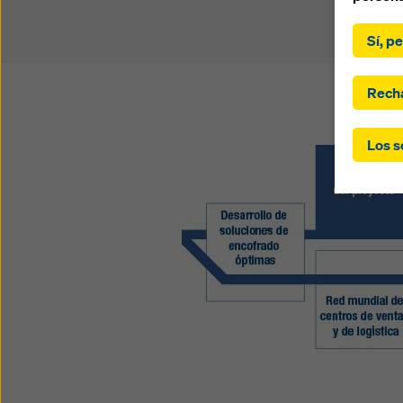
Al hacer
EE.UU.)»
Sí, p
«Acepta
seleccio
transfe
Recha
ha sele
países e
Los s
del GDP
su cons
sus dat
de las a
que no 
las coo
ajustan
cookies 
verific
momento
configu
Puede e
de priv