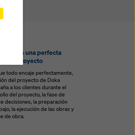
e
c en
ar la
ón que
erceros
ículo 45
el GDPR,
encial es una perfecta
e que
ón del proyecto
 parte
visión y
ue todo encaje perfectamente,
todas
tión del proyecto de Doka
o
ña a los clientes durante el
e
llo del proyecto, la fase de
e decisiones, la preparación
lquier
bajo, la ejecución de las obras y
re de obra.
lítica
ies