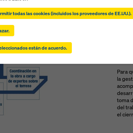
 clic en «Permitir todas las cookies (incluidos los proveedores d
, aceptas la instalación y el uso de todas las cookies. Al hacer cli
ermitir todas las cookies (incluidos los proveedores de EE.UU.).
r las seleccionadas», da su consentimiento a las cookies que ha
nado con las casillas de verificación. Esto también puede implic
rencia de datos a terceros países como EE.UU.. Si la configuraci
zar.
ccionado también incluye proveedores que transfieren datos a t
n los que no existe una decisión de adecuación en virtud del art
eleccionados están de acuerdo.
R y no hay salvaguardias apropiadas en virtud del artículo 46 d
Lo es
entimiento también se extiende a esto. Puede existir el riesgo d
gesti
os transmitidos de esta manera puedan ser objeto de acceso por
utoridades de estos terceros países con fines de control y super
Para q
existan recursos legales efectivos contra esto. Puede rechazar 
la ges
kies que requieran consentimiento haciendo clic en «Rechazar» 
acompa
do su
configuración de cookies
haciendo clic en configuración d
desarro
en la parte inferior de este sitio web y utilizando las casillas de
toma d
ación correspondientes. Puede revocar su consentimiento en cua
del tra
 con efecto futuro y sin indicar un motivo haciendo clic en
ración de cookies
en la parte inferior de este sitio web.
el cier
ncontrar más información sobre nuestras cookies
en nuestra po
acidad
. También le ofrecemos la opción de seleccionar sus cook