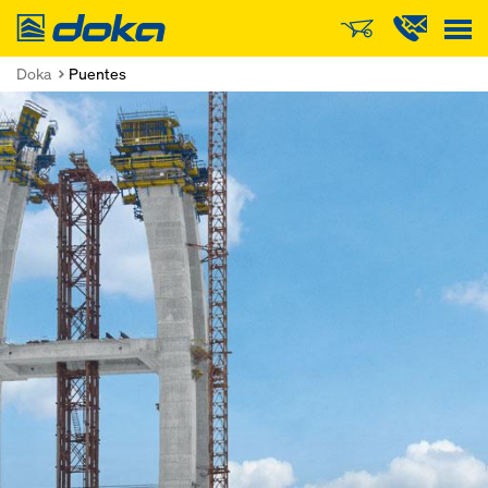
Doka
Doka
Puentes