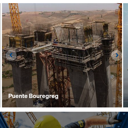
Left
Righ
Puente Bouregreg