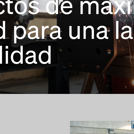
ctos de máx
d para una l
lidad