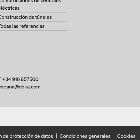
Construcciones de centrales
eléctricas
Construcción de túneles
Todas las referencias
T
+34 916 857500
espana@doka.com
n de protección de datos
Condiciones generales
Cookies