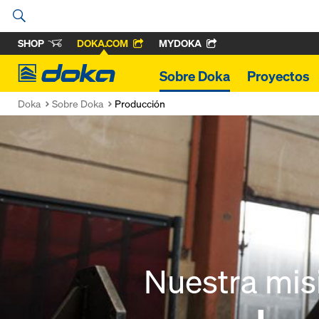
SHOP
DOKA.COM
MYDOKA
Doka
Sobre Doka
Proyectos
Doka
Sobre Doka
Producción
Nuestra mis