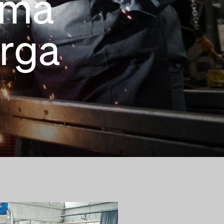
ima
arga