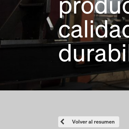
produ
calida
durabi
Volver al resumen