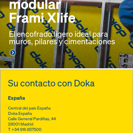
modular
Frami Xlife
El encofrado ligero ideal para
muros, pilares y cimentaciones
Su contacto con Doka
España
Central del país España
Doka España
Calle General Pardiñas, 44
28001
Madrid
T
+34 916 857500