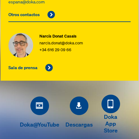
espana@doka.com
Otros contactos
Narcís Donat Casals
narcis.donat@doka.com
+34 616 29 09 66
Sala de prensa
Doka
App
Doka@YouTube
Descargas
Store