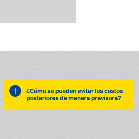
¿Cómo se pueden evitar los costos
posteriores de manera previsora?
Gracias a las mediciones
continuas de Concremote, en
caso de diferencias de
temperatura importantes en el