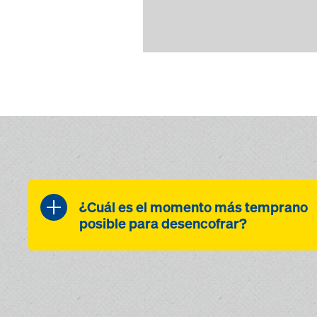
¿Cuál es el momento más temprano
posible para desencofrar?
En cuanto se haya alcanzado el
valor objetivo definido
previamente, Concremote le
informará automáticamente en