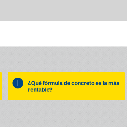
¿Qué fórmula de concreto es la más
rentable?
A través de la valoración de las
fórmulas de concreto mediante
un calibrado previo, antes de
iniciar las obras podrá decidir de