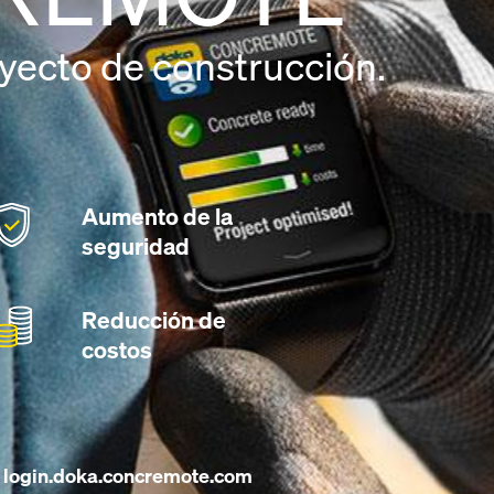
yecto de construcción.
Aumento de la
seguridad
Reducción de
costos
login.doka.concremote.com