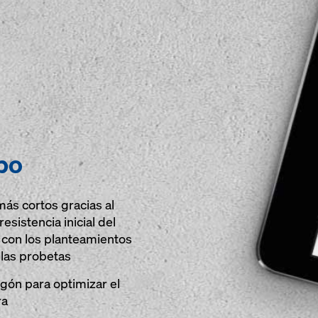
forma consciente cuál es la
mezcla más rentable para el
tiempo de ciclo que desee.
po
ás cortos gracias al
resistencia inicial del
con los planteamientos
 las probetas
gón para optimizar el
ra