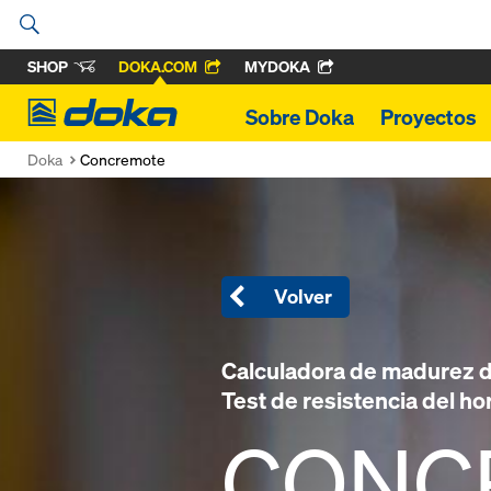
SHOP
DOKA.COM
MYDOKA
Doka
Sobre Doka
Proyectos
Doka
Concremote
Volver
Calculadora de madurez d
Test de resistencia del h
CONC