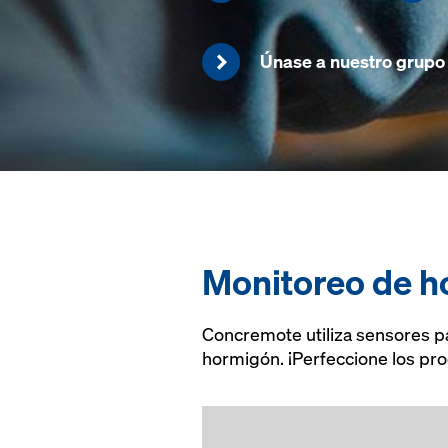
Únase a nuestro gru
Monitoreo de 
Concremote utiliza sensores pa
hormigón. ¡Perfeccione los pr