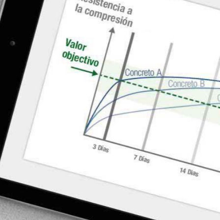
elemento, usted podrá reaccionar
y adoptar las medidas pertinentes
para garantizar la calidad de su
concreto. Concremote también
puede certificar la duración del
curado necesaria para el
aseguramiento de la calidad.