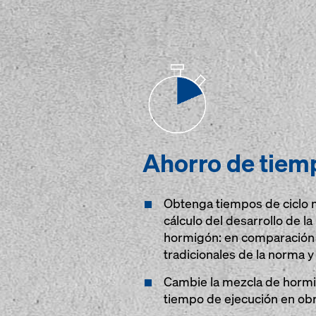
tiempo real a través de SMS o del
correo electrónico. De este modo
podrá iniciar inmediatamente los
pasos de trabajo necesarios,
ahorrando tiempo y costos en su
obra.
Ahorro de tiem
Obtenga tiempos de ciclo m
cálculo del desarrollo de la 
hormigón: en comparación 
tradicionales de la norma y
Cambie la mezcla de hormi
tiempo de ejecución en ob