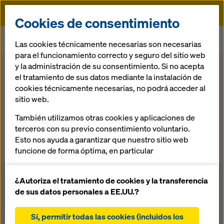
Doka
Cookies de consentimiento
Doka
Solutions
Sistema de trepa
Las cookies técnicamente necesarias son necesarias
Encofrado autotrepante SKE plus
para el funcionamiento correcto y seguro del sitio web
y la administración de su consentimiento. Si no acepta
Volver al resumen
el tratamiento de sus datos mediante la instalación de
cookies técnicamente necesarias, no podrá acceder al
sitio web.
Encofra­do
También utilizamos otras cookies y aplicaciones de
autotrepante SKE
terceros con su previo consentimiento voluntario.
Esto nos ayuda a garantizar que nuestro sitio web
plus
funcione de forma óptima, en particular
mejorar continuamente la funcionalidad de
nuestro sitio web (cookies funcionales y
¿Autoriza el tratamiento de cookies y la transferencia
El encofra­do trepante sin uso de grúa pa­ra
estadísticas)
de sus datos personales a EE.UU.?
construcciones de cualquier forma y altura
facilitar un proceso de compra sin problemas al
utilizar la tienda online de Doka (cookies
Sí, permitir todas las cookies (incluidos los