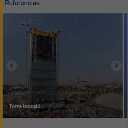
Referencias
seguridad total al trabajar, al subir y
trepa­do sin grúa en cualquier
bajar gracias a plataformas, torres
momento gracias a un
escalera y escale­ras integra­das
desplazamiento completa­mente
hidráuli­co a partir de la primera
tonga­da
procesos de trabajo optimiza­dos
gracias a un ritmo flexible de las
unidades de desplazamiento
Left
Righ
Torre Isozaki