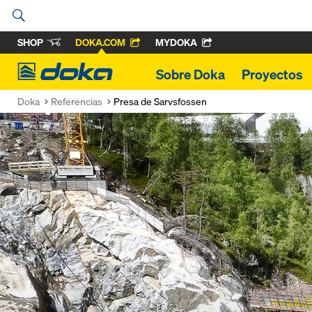
SHOP
DOKA.COM
MYDOKA
Doka
Sobre Doka
Proyectos
Doka
Referencias
Presa de Sarvsfossen