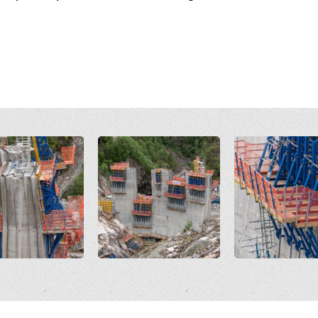
Open
Open