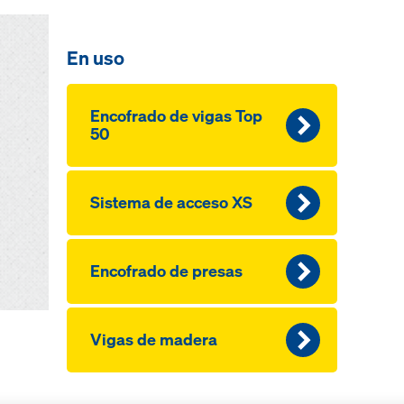
En uso
Encofra­do de vi­gas Top
50
Sistema de acceso XS
Encofra­do de pre­sas
Vi­gas de madera