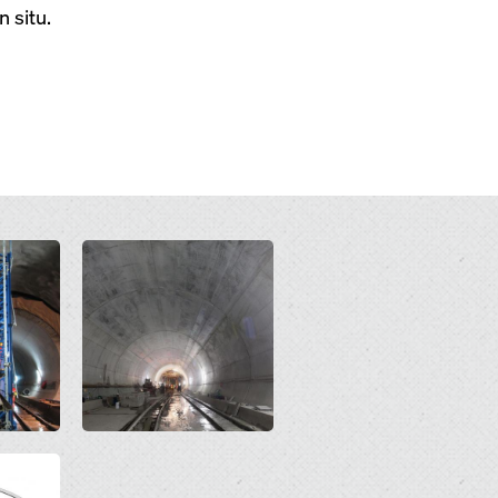
 situ.
Open