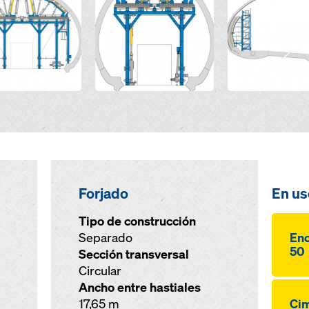
Forjado
En us
Tipo de construcción
Separado
Enc
50
Sección transversal
Circular
Ancho entre hastiales
17,65 m
Cim