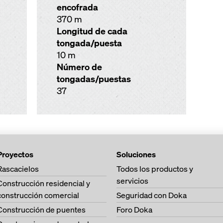
encofrada
370 m
Longitud de cada
tongada/puesta
10 m
Número de
tongadas/puestas
37
Proyectos
Soluciones
Rascacielos
Todos los productos y
servicios
Construcción residencial y
construcción comercial
Seguridad con Doka
Construcción de puentes
Foro Doka