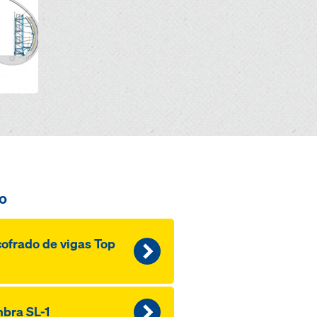
o
ofra­do de vi­gas Top
bra SL-1