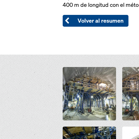
400 m de longitud con el métod
Volver al resumen
Open
Open
Open
Open