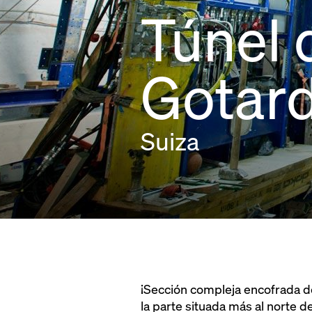
Túnel 
Gotar
Suiza
¡Sección compleja encofrada de
la parte situada más al norte 