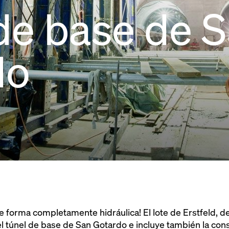
de base de 
do
 forma completamente hidráulica! El lote de Erstfeld, d
del túnel de base de San Gotardo e incluye también la co