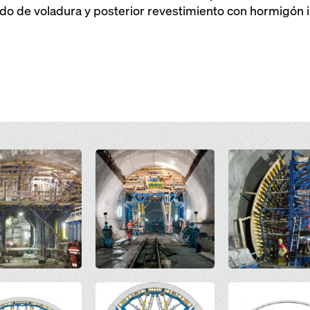
o de voladura y posterior revestimiento con hormigón in
Open
Open
Open
Open