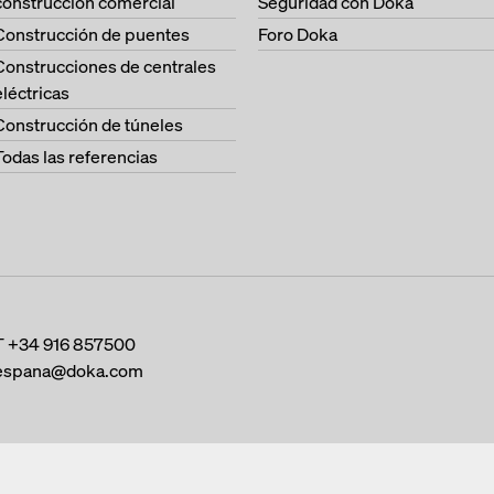
construcción comercial
Seguridad con Doka
Construcción de puentes
Foro Doka
Construcciones de centrales
eléctricas
Construcción de túneles
Todas las referencias
T
+34 916 857500
espana@doka.com