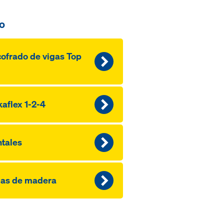
o
ofra­do de vi­gas Top
aflex 1-2-4
tales
gas de madera