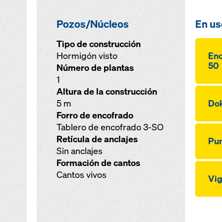
Pozos/Núcleos
En us
Tipo de construcción
Hormigón visto
Enc
50
Número de plantas
1
Altura de la construcción
5 m
Dok
Forro de encofrado
Tablero de encofrado 3-SO
Retícula de anclajes
Pun
Sin anclajes
Formación de cantos
Cantos vivos
Vi­