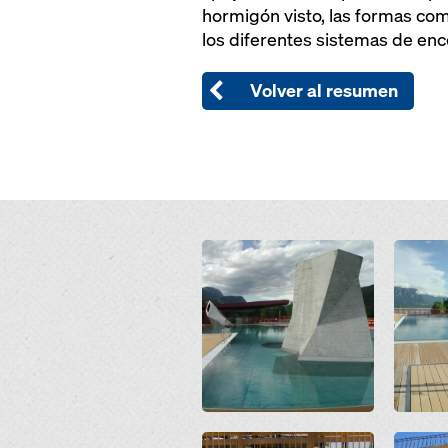
hormigón visto, las formas com
los diferentes sistemas de en
Volver al resumen
Open
Open
Open
Open