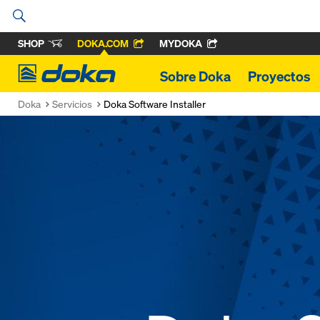
SHOP
DOKA.COM
MYDOKA
Doka
Sobre Doka
Proyectos
Doka
Servicios
Doka Software Installer