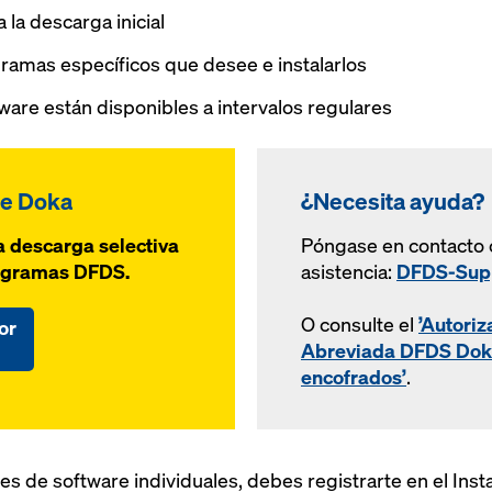
la descarga inicial
ramas específicos que desee e instalarlos
ware están disponibles a intervalos regulares
re Doka
¿Necesita ayuda?
a descarga selectiva
Póngase en contacto 
programas DFDS.
asistencia:
DFDS-Sup
O consulte el
’Autoriz
or
Abreviada DFDS Doka
encofrados’
.
s de software individuales, debes registrarte en el Ins