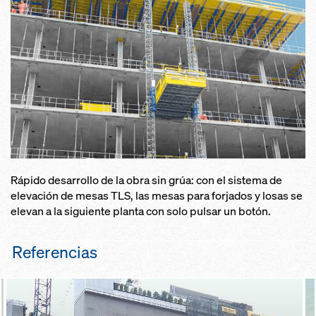
ligera­mente desplazables
soluciones del sistema previa­
versátil gracias a posibilidades de
mente planifica­das
soporte con puntales, marcos de
extracción sencilla por encima de
me­sa o cimbras
parapetos gracias a los puntales
abatibles
eleva­da capacidad portante gracias
a un arriostramiento rígido de los
puntales
Rápido desarrollo de la obra sin grúa: con el sistema de
elevación de mesas TLS, las mesas para forjados y losas se
elevan a la siguiente planta con solo pulsar un botón.
Referencias