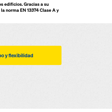
s edificios. Gracias a su
e la norma EN 13374 Clase A y
 y flexibilidad
r gracias a sus pocas
uales
mbinable con el poste
Doka XP 1,20 m y la
te de barandilla XP
ndividualmente para la