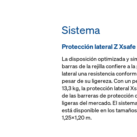
conservar los rec
se mantienen en su
tubo diagonal ranu
se puede pedir 24 
días a la semana, e
Sistema
de Doka
tamaño de palet o
Protección lateral Z Xsafe
transporte econó
La disposición optimizada y sim
barras de la rejilla confiere a l
lateral una resistencia conform
pesar de su ligereza. Con un p
13,3 kg, la protección lateral X
de las barreras de protección 
ligeras del mercado. El sistema
está disponible en los tamaño
1,25x1,20 m.