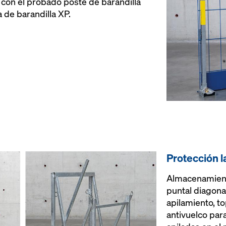
 con el probado poste de barandilla
 de barandilla XP.
Protección l
Almacenamient
puntal diagona
apilamiento, t
antivuelco para