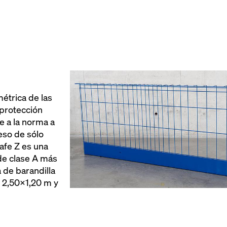
ursos
 sitio gracias al
protección ant
rado de la paleta
la estructura
horas al día, 7
n la tienda online
ptimizado para un
mico
étrica de las
a protección
e a la norma a
eso de sólo
safe Z es una
de clase A más
 de barandilla
s 2,50x1,20 m y