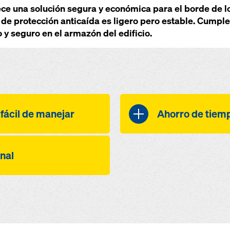
ece una solución segura y económica para el borde de lo
 de protección anticaída es ligero pero estable. Cumpl
 y seguro en el armazón del edificio.
 fácil de manejar
Ahorro de tiempo
s una de las
fácil de monta
nal
ras del mercado
piezas individ
 con lógica de
fácilmente co
a en las funciones
ativa
de barandilla 
s
zapata de pos
ni vuelco de las
ncilla ayuda a
 apiladas, ya que
configurable i