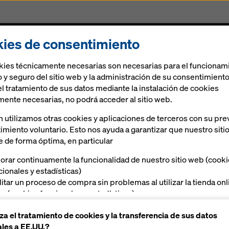
ies de consentimiento
Soluciones
Ringlock
Soluciones digitales
N
kies técnicamente necesarias son necesarias para el funcionam
 y seguro del sitio web y la administración de su consentimiento
el tratamiento de sus datos mediante la instalación de cookies
mente necesarias, no podrá acceder al sitio web.
 utilizamos otras cookies y aplicaciones de terceros con su pre
ridad Xsafe
imiento voluntario. Esto nos ayuda a garantizar que nuestro siti
e de forma óptima, en particular
orar continuamente la funcionalidad de nuestro sitio web (cook
cionales y estadísticas)
ilitar un proceso de compra sin problemas al utilizar la tienda on
a (cookies funcionales y estadísticas),
Manuales, documentos y vídeos
ecerle, como usuario, publicidad adecuada en determinadas
za el tratamiento de cookies y la transferencia de sus datos
taformas (cookies de marketing)
les a EE.UU.?