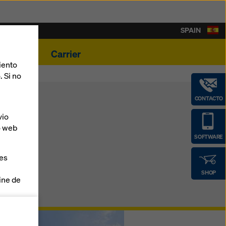
SPAIN
ovedades
Carrier
iento
. Si no
CONTACTO
vio
o web
SOFTWARE
ies
SHOP
line de