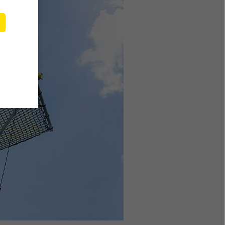
e
c en
ar la
ón que
erceros
ículo 45
el GDPR,
e que
 parte
visión y
todas
o
e
lquier
lítica
ies