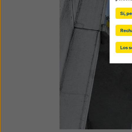
Al hacer
EE.UU.)»
Sí, p
«Acepta
seleccio
transfe
Recha
ha sele
países e
Los s
del GDP
su cons
sus dat
de las a
que no 
las coo
ajustan
cookies 
verific
momento
configu
Puede e
de priv