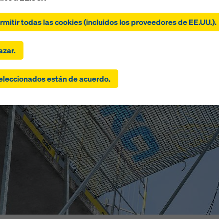
 clic en «Permitir todas las cookies (incluidos los proveedores d
, aceptas la instalación y el uso de todas las cookies. Al hacer cli
ermitir todas las cookies (incluidos los proveedores de EE.UU.).
r las seleccionadas», da su consentimiento a las cookies que ha
nado con las casillas de verificación. Esto también puede implic
rencia de datos a terceros países como EE.UU.. Si la configuraci
zar.
ccionado también incluye proveedores que transfieren datos a t
n los que no existe una decisión de adecuación en virtud del art
eleccionados están de acuerdo.
R y no hay salvaguardias apropiadas en virtud del artículo 46 d
entimiento también se extiende a esto. Puede existir el riesgo d
os transmitidos de esta manera puedan ser objeto de acceso por
utoridades de estos terceros países con fines de control y super
existan recursos legales efectivos contra esto. Puede rechazar 
kies que requieran consentimiento haciendo clic en «Rechazar» 
do su
configuración de cookies
haciendo clic en configuración d
en la parte inferior de este sitio web y utilizando las casillas de
ación correspondientes. Puede revocar su consentimiento en cua
 con efecto futuro y sin indicar un motivo haciendo clic en
ración de cookies
en la parte inferior de este sitio web.
ncontrar más información sobre nuestras cookies
en nuestra po
acidad
. También le ofrecemos la opción de seleccionar sus cook