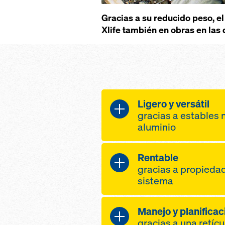
Gracias a su reducido peso, e
Xlife también en obras en las
Ligero y versátil
gracias a estables 
aluminio
esfuerzo de traba
Rentable
encofrar manual­m
gracias a propiedad
reducido peso de 
sistema
una eleva­da capa
60 kN/m²
eleva­do número d
Manejo y planifica­c
se puede desplaz
a una extra­ordinar
gracias a una retíc