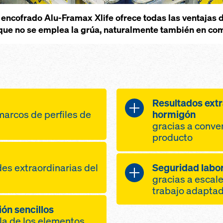
l encofra­do Alu-Framax Xlife ofrece todas las ventajas
 que no se emplea la grúa, natural­mente también en com
Resulta­dos extra
marcos de perfiles de
hormigón
gracias a conve
producto
jo menor al
superficie de
ente gracias a un
es extra­ordinarias del
Seguridad labo
gracias a table
los elementos con
gracias a escale
calidad con un
cidad de carga de
trabajo adapta­
recubierta de p
e puestas gracias
ión sencillos
forma­ción de 
ar manual­mente o
escale­ras seg
ia calidad de
ula de los elementos