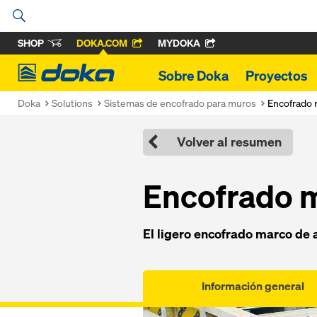
SHOP
DOKA.COM
MYDOKA
Doka
Sobre Doka
Proyectos
Doka
Solutions
Sistemas de encofrado para muros
Encofrado 
Volver al resumen
Encofra­do 
El ligero encofra­do marco de 
Información general