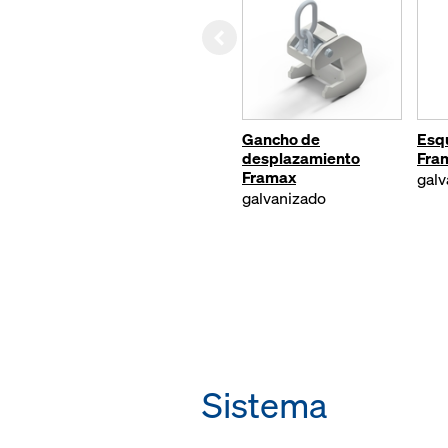
Left
Gancho de
Esqu
desplazamiento
Fra
Framax
galv
galvanizado
Sistema