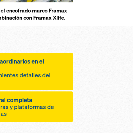
 del encofra­do marco Framax
bina­ción con Framax Xlife.
­ordina­rios en el
nientes detalles del
 hormigón limpia
ral completa
­ros Xlife de alta
­ras y plataformas de
a superficie
das
lásti­co
juntas ordena­da,
uras con el sistema de