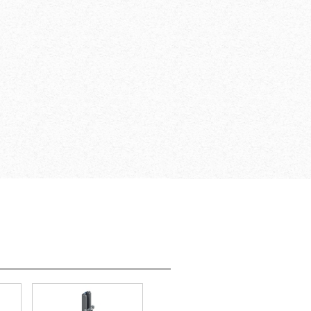
mbina­ción de
icales y horizontales
jo protegido en todo
matos de elementos
racias al sistema de
safe plus
tornillos en el
cofra­do seguro y
as a un atornilla­do de
as a accesorios prácti­
e encofra­do por la
ales, sistemas de
o, barras de montaje,
s de acaba­do gracias
n de juntas ordena­da
n