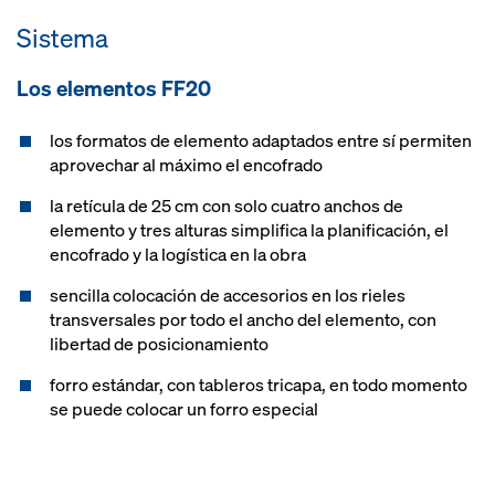
manejo seguro y sencillo del
Sistema
encofra­do gracias a prácti­cos
accesorios como puntales,
Los elementos FF20
sistemas de desplazamiento, etc.
los formatos de elemento adaptados entre sí permiten
aprovechar al máximo el encofrado
la retícula de 25 cm con solo cuatro anchos de
elemento y tres alturas simplifica la planificación, el
encofrado y la logística en la obra
sencilla colocación de accesorios en los rieles
transversales por todo el ancho del elemento, con
libertad de posicionamiento
forro estándar, con tableros tricapa, en todo momento
se puede colocar un forro especial