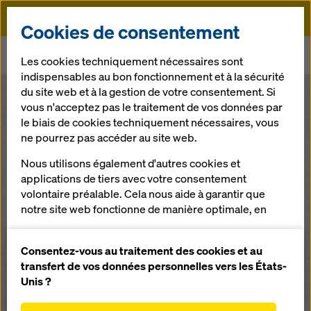
Doka
Cookies de consentement
Doka
Au sujet de Doka
Les cookies techniquement nécessaires sont
Les étapes importantes - Doka Schweiz AG
indispensables au bon fonctionnement et à la sécurité
du site web et à la gestion de votre consentement. Si
Penser à l‘échelle
vous n'acceptez pas le traitement de vos données par
le biais de cookies techniquement nécessaires, vous
des générations,
ne pourrez pas accéder au site web.
c’est penser
Nous utilisons également d'autres cookies et
applications de tiers avec votre consentement
différemment.
volontaire préalable. Cela nous aide à garantir que
notre site web fonctionne de manière optimale, en
particulier
Avec la volonté de toujours
améliorer en permanence la fonctionnalité de
Consentez-vous au traitement des cookies et au
simplifier davantage, d‘améliorer et
notre site web (cookies fonctionnels et
transfert de vos données personnelles vers les États-
de rendre plus efficace, l’entreprise
statistiques),
Unis ?
a constamment posé de nouveaux
faciliter le processus d'achat lors de l'utilisation de