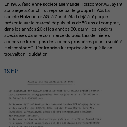
manière soient soumises à l'accès des autorités de
En 1965, l’ancienne société allemande Holzcontor AG, ayant
ces pays tiers à des fins de contrôle et de surveillance
son siège à Zurich, fut reprise par le groupe HIAG. La
et qu'il n'y ait pas de recours juridique efficace contre
société Holzcontor AG, à Zurich était déjà à l’époque
cela. Vous pouvez rejeter tous les cookies nécessitant
présente sur le marché depuis plus de 50 ans et comptait,
un consentement en cliquant sur « Rejeter » ou en
dans les années 20 et les années 30, parmi les leaders
ajustant vos
paramètres de cookies
en cliquant sur les
spécialisés dans le commerce du bois. Les dernières
paramètres de cookies au bas de ce site web et en
années ne furent pas des années prospères pour la société
utilisant les cases à cocher correspondantes. Vous
Holzcontor AG. L’entreprise fut reprise alors qu’elle se
pouvez révoquer votre consentement à tout moment,
trouvait en liquidation.
avec effet futur et sans indication de motif, en cliquant
sur
paramètres de cookies
au bas de ce site web.
1968
Vous trouverez de plus amples informations sur nos
cookies
dans notre politique de confidentialité
. Nous
vous offrons également la possibilité de sélectionner
vos cookies (paramètres avancés des cookies).