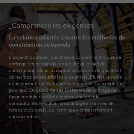
_Comprendre les exigences
La solution adaptée à toutes les méthodes de
construction de tunnels
L'objectif poursuivi par chaque solution technique de
coffrage réside dans la rentabilité du projet de
construction. Dans le respect de critères de qualité et
de normes de sécurité les plus stricts. Plusieurs voies
nous permettent d'atteindre cet objectif. Cela explique
pourquoi Doka monte ses systèmes de coffrage de
façon modulaire et leur confère une grande
compatibilité. Résultat : un avantage en termes de
temps et de coûts, qui rend nos clients fortement
concurrentiels.