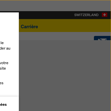
SWITZERLAND
ualités
Carrière
 le
der au
CONTACT
votre
SOFTWARE
site
es
SHOP
gne
nées
r