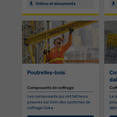
Vidéos et documents
Poutrelles-bois
Co
da
Composants de coffrage
Cof
Les composants qui ont fait leurs
Le 
preuves sur bien des systèmes de
pout
coffrage Doka
dém