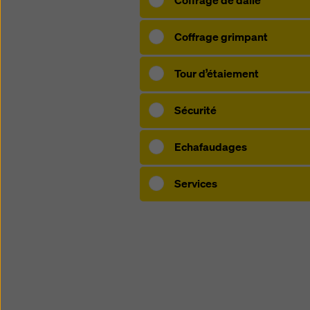
Coffrage de dalle
politiqu
sélecti
Coffrage grimpant
Tour d’étaiement
Sécurité
Echafaudages
Services