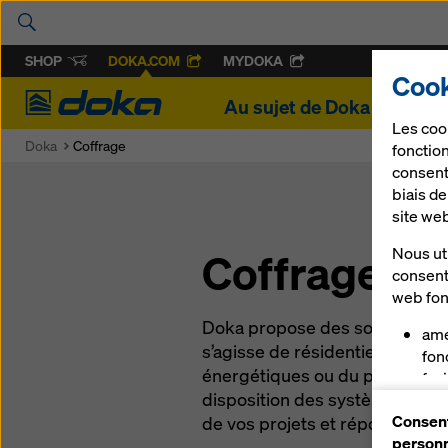
SHOP
DOKA.COM
MYDOKA
Cook
Doka
Au sujet de Doka
Proje
Les coo
Doka
Coffrage
fonction
consent
biais d
site we
Nous uti
Coffrage
consent
web fon
Doka propose des solutions d
amé
s’agisse de résidentiel, de voi
fon
énergétiques ou du plus haut 
faci
disposition des systèmes et d
Dok
Consent
vou
de vos projets et répondant à 
personn
cer