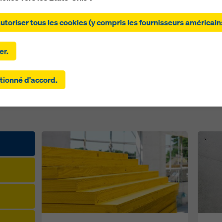
ant sur « Autoriser tous les cookies (y compris les fournisseurs
autoriser tous les cookies (y compris les fournisseurs américain
ns) », vous consentez à l'installation et à l'utilisation de tous les
 En cliquant sur « Accepter la sélection », vous acceptez les coo
s avez sélectionnés à l'aide des cases à cocher. Cela peut égal
er.
r le transfert de données vers des pays tiers tels que les États-
amètres que vous avez sélectionnés incluent également des
tionné d'accord.
eurs qui transfèrent des données vers des pays tiers pour lesque
 pas de décision d'adéquation au titre de l'article 45 du RGPD ni 
es appropriées au titre de l'article 46 du RGPD, votre consentem
 également à ces pays. Il peut y avoir un risque que vos données
ses de cette manière soient soumises à l'accès des autorités de
rs à des fins de contrôle et de surveillance et qu'il n'y ait pas de 
e efficace contre cela. Vous pouvez rejeter tous les cookies
ant un consentement en cliquant sur « Rejeter » ou en ajustant v
res de cookies
en cliquant sur les paramètres de cookies au ba
b et en utilisant les cases à cocher correspondantes. Vous pouv
r votre consentement à tout moment, avec effet futur et sans in
, en cliquant sur
paramètres de cookies
au bas de ce site web.
ouverez de plus amples informations sur nos cookies
dans notre