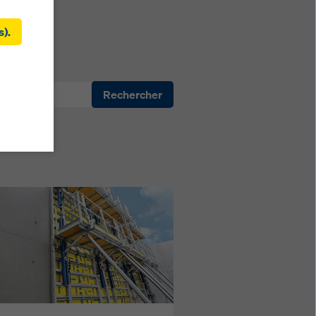
s).
kies
ement
Unis. Si
Rechercher
ls il
de
ent
 ces
recours
os
s de ce
ez
dication