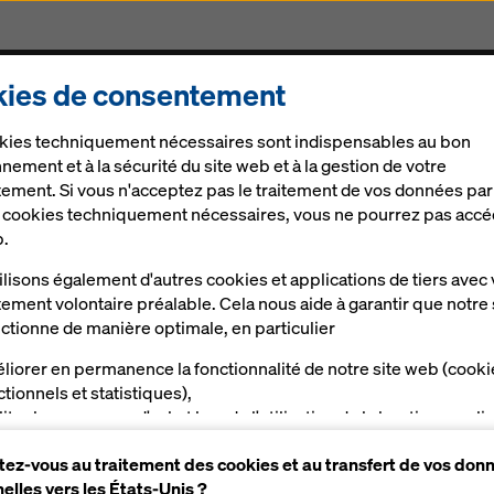
ies de consentement
ts
Produits & Services
Solutions Digitales
Act
kies techniquement nécessaires sont indispensables au bon
nement et à la sécurité du site web et à la gestion de votre
ement. Si vous n'acceptez pas le traitement de vos données par
e cookies techniquement nécessaires, vous ne pourrez pas accé
b.
lisons également d'autres cookies et applications de tiers avec 
ement volontaire préalable. Cela nous aide à garantir que notre 
ctionne de manière optimale, en particulier
e
coffrage
pour tous les domaines du BTP, qu’il
liorer en permanence la fonctionnalité de notre site web (cooki
es de communication, d’installations
ctionnels et statistiques),
bâtiment du monde. Nous mettons à votre
liter le processus d'achat lors de l'utilisation de la boutique en li
es composants de coffrages adaptés à chacun
a (cookies fonctionnels et statistiques),
ez-vous au traitement des cookies et au transfert de vos don
s proposer, en tant qu'utilisateur, des publicités appropriées su
toutes les exigences.
elles vers les États-Unis ?
taines plateformes (cookies de marketing).