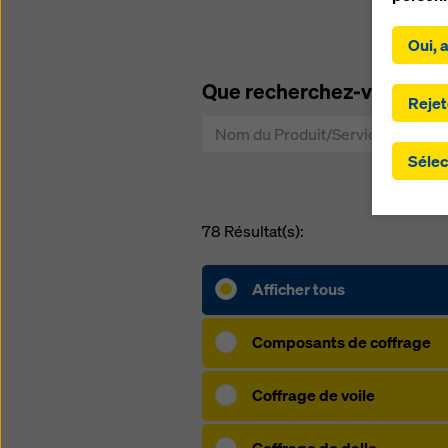
En cliqu
Oui, 
américai
cookies.
Que recherchez-vous ?
que vou
Rejet
implique
les par
Sélec
fourniss
n'existe
garanti
78
Résultat(s):
s'étend
transmi
pays tie
Afficher tous
juridiqu
nécessit
paramèt
Composants de coffrage
site we
révoque
Coffrage de voile
de motif
Vous tr