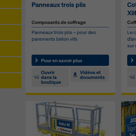
Panneaux trois plis
Co
e de confidentialité
. Nous vous offrons également la possibilité 
Xli
onner vos cookies (paramètres avancés des cookies).
Composants de coffrage
Cof
Panneaux trois plis – pour des
Le 
parements béton vifs
d’a
sur 
de 
Pour en savoir plus
Ouvrir
Vidéos et
dans la
documents
boutique