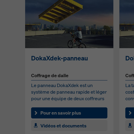
DokaXdek-panneau
Do
Coffrage de dalle
Cof
Le panneau DokaXdek est un
La 
système de panneau rapide et léger
cost
pour une équipe de deux coffreurs
conv
qui peut être monté et d...
moy
Pour en savoir plus
Vidéos et documents