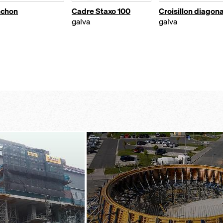
nchon
Cadre Staxo 100
Croisillon diagona
galva
galva