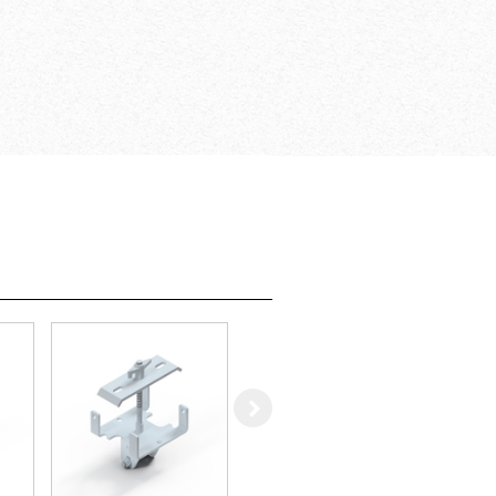
guliers avec le
ividuel
Right