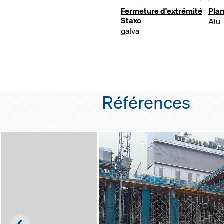
Fermeture d'extrémité
Pla
Staxo
Alu
galva
Références
Left