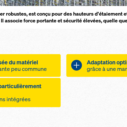
ier robustes, est conçu pour des hauteurs d'étaiement 
l associe force portante et sécurité élevées, quelle que 
isée du matériel
Adaptation opti
rtante peu commune
grâce à une man
jusqu’à 100
adaptation re
 particulièrement
taiement en toute
différents tra
ges élevées
écartements v
ons intégrées
râce aux cadres
entre 0,60 m 
,52 m
une adaptatio
par les échelles
et un réglage 
e et équipées de
une adaptation