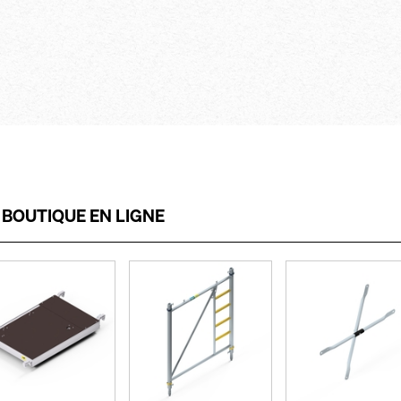
apants
aux tracés irré
lle grâce aux
raidisseur ind
ge dédiés aux
rotection
tage en sécurité
rps placés à
sûrs grâce aux
tage avec ou sans
S
BOUTIQUE EN LIGNE