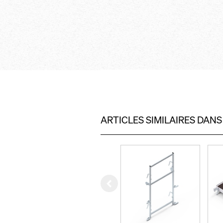
barreaux anti-dér
sécurité personne
points d’accrocha
équipements de p
individuelle
montage et démon
avec des garde-co
l’avancement
postes de travail 
planchons de mon
ARTICLES SIMILAIRES DAN
trappe
Left