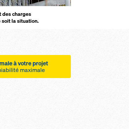
et des charges
soit la situation.
male à votre projet
iabilité maximale
marquable aux
cés, grâce aux
ariables des cadres
et 3,00 m
n continue en hauteur
au millimètre
 parfaite y compris