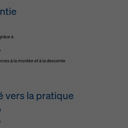
ntie
grâce à
e
ces à la montée et à la descente
 vers la pratique
e
à