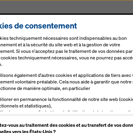
ies de consentement
ts
Produits & Services
Solutions Digitales
Act
kies techniquement nécessaires sont indispensables au bon
nement et à la sécurité du site web et à la gestion de votre
ement. Si vous n'acceptez pas le traitement de vos données par
e cookies techniquement nécessaires, vous ne pourrez pas accé
b.
lisons également d'autres cookies et applications de tiers avec 
er 250
ement volontaire préalable. Cela nous aide à garantir que notre 
ctionne de manière optimale, en particulier
rité
liorer en permanence la fonctionnalité de notre site web (cooki
ctionnels et statistiques),
liter le processus d'achat lors de l'utilisation de la boutique en li
a (cookies fonctionnels et statistiques),
Brochures, Guides d´utilisation &
Vidéos
ez-vous au traitement des cookies et au transfert de vos don
s proposer, en tant qu'utilisateur, des publicités appropriées su
elles vers les États-Unis ?
taines plateformes (cookies de marketing).