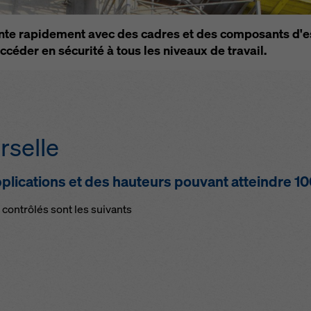
e de confidentialité
. Nous vous offrons également la possibilité 
onner vos cookies (paramètres avancés des cookies).
nte rapidement avec des cadres et des composants d'es
céder en sécurité à tous les niveaux de travail.
rselle
pplications et des hauteurs pouvant atteindre 1
 contrôlés sont les suivants