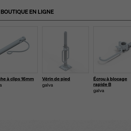
S
BOUTIQUE EN LIGNE
he à clips 16mm
Vérin de pied
Écrou à blocage
rapide B
a
galva
galva