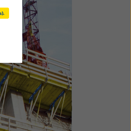
s).
kies
ement
Unis. Si
ls il
de
ent
 ces
recours
os
s de ce
ez
dication