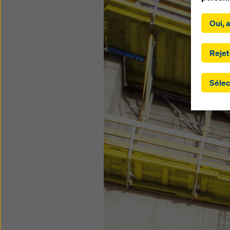
En cliqu
Oui, 
américai
cookies.
que vou
Rejet
implique
les par
Sélec
fourniss
n'existe
garanti
s'étend
transmi
pays tie
juridiqu
nécessit
paramèt
site we
révoque
de motif
Vous tr