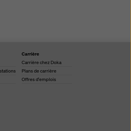
Carrière
Carrière chez Doka
stations
Plans de carrière
Offres d'emplois