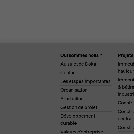
Qui sommes nous ?
Projets
Au sujet de Doka
Immeub
hauteu
Contact
Immeubl
Les étapes importantes
& bâtim
Organisation
industri
Production
Constru
Gestion de projet
Constru
Développement
central
durable
Constru
Valeurs d’entreprise