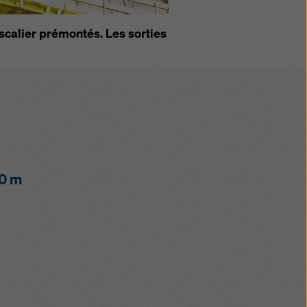
de
calier prémontés. Les sorties
00 m