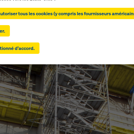
ant sur « Autoriser tous les cookies (y compris les fournisseurs
autoriser tous les cookies (y compris les fournisseurs américain
ns) », vous consentez à l'installation et à l'utilisation de tous les
 En cliquant sur « Accepter la sélection », vous acceptez les coo
s avez sélectionnés à l'aide des cases à cocher. Cela peut égal
er.
r le transfert de données vers des pays tiers tels que les États-
amètres que vous avez sélectionnés incluent également des
tionné d'accord.
eurs qui transfèrent des données vers des pays tiers pour lesque
 pas de décision d'adéquation au titre de l'article 45 du RGPD ni 
es appropriées au titre de l'article 46 du RGPD, votre consentem
 également à ces pays. Il peut y avoir un risque que vos données
ses de cette manière soient soumises à l'accès des autorités de
rs à des fins de contrôle et de surveillance et qu'il n'y ait pas de 
e efficace contre cela. Vous pouvez rejeter tous les cookies
ant un consentement en cliquant sur « Rejeter » ou en ajustant v
res de cookies
en cliquant sur les paramètres de cookies au ba
b et en utilisant les cases à cocher correspondantes. Vous pouv
r votre consentement à tout moment, avec effet futur et sans in
, en cliquant sur
paramètres de cookies
au bas de ce site web.
ouverez de plus amples informations sur nos cookies
dans notre