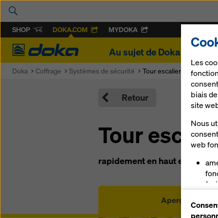
SHOP
DOKA.COM
MYDOKA
Cook
Doka
Au sujet de Doka
Proje
Les coo
Doka
Coffrage
Systèmes de sécurité
Tour escalier 250
fonction
consent
biais d
Retour
site we
Nous uti
Tour escali
consent
web fon
rapidement en haut et en sécu
amé
fon
faci
Dok
Aperçu
Consent
vou
personn
cer