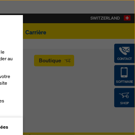
SWITZERLAND
ualités
Carrière
 le
der au
CONTACT
Boutique
votre
SOFTWARE
site
es
SHOP
gne
nées
r