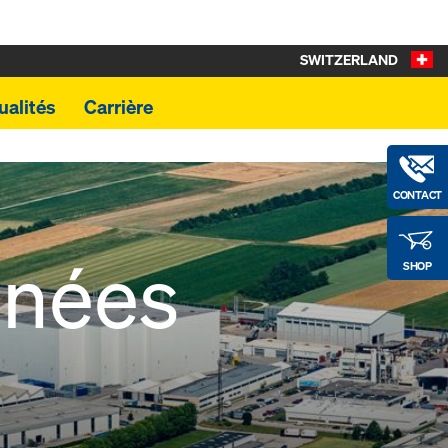
SWITZERLAND
ualités
Carrière
CONTACT
nnées
SHOP