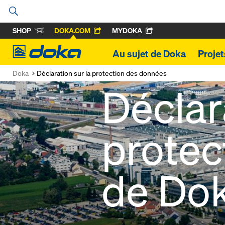
SHOP
DOKA.COM
MYDOKA
Doka
Au sujet de Doka
Proje
Doka
Déclaration sur la protection des données
Déclar
protec
de Do