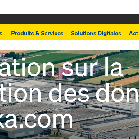
ts
Produits & Services
Solutions Digitales
Act
ation sur la
tion des do
ka.com