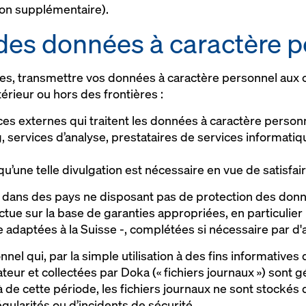
ion supplémentaire).
 des données à caractère 
es, transmettre vos données à caractère personnel aux c
ntérieur ou hors des frontières :
ices externes qui traitent les données à caractère perso
 services d’analyse, prestataires de services informati
squ’une telle divulgation est nécessaire en vue de satisfai
nt dans des pays ne disposant pas de protection des donn
ectue sur la base de garanties appropriées, en particulier
re adaptées à la Suisse -, complétées si nécessaire par d
el qui, par la simple utilisation à des fins informatives d
teur et collectées par Doka (« fichiers journaux ») son
 de cette période, les fichiers journaux ne sont stocké
égularités ou d’incidents de sécurité.