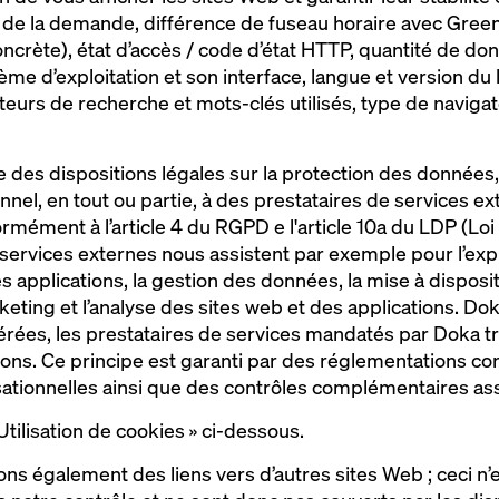
 de la demande, différence de fuseau horaire avec Gre
ncrète), état d’accès / code d’état HTTP, quantité de do
me d’exploitation et son interface, langue et version du 
urs de recherche et mots-clés utilisés, type de navigate
e des dispositions légales sur la protection des données,
el, en tout ou partie, à des prestataires de services ext
mément à l’article 4 du RGPD e l'article 10a du LDP (Loi 
ervices externes nous assistent par exemple pour l’explo
 applications, la gestion des données, la mise à dispositi
rketing et l’analyse des sites web et des applications. 
rées, les prestataires de services mandatés par Doka t
ons. Ce principe est garanti par des réglementations cont
ationnelles ainsi que des contrôles complémentaires ass
 Utilisation de cookies » ci-dessous.
s également des liens vers d’autres sites Web ; ceci n’est