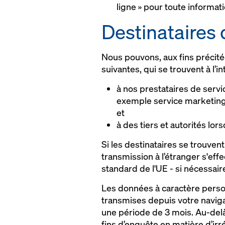
ligne » pour toute informat
Destinataires
Nous pouvons, aux fins précité
suivantes, qui se trouvent à l’i
à nos prestataires de serv
exemple service marketing,
et
à des tiers et autorités lor
Si les destinataires se trouve
transmission à l’étranger s'eff
standard de l'UE - si nécessai
Les données à caractère personn
transmises depuis votre naviga
une période de 3 mois. Au-delà
fins d’enquête en matière d’irr