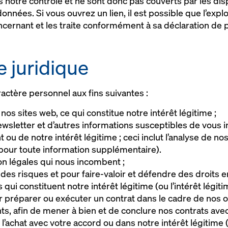
 notre contrôle et ne sont donc pas couverts par les dis
onnées. Si vous ouvrez un lien, il est possible que l’expl
cernant et les traite conformément à sa déclaration de 
e juridique
actère personnel aux fins suivantes :
nos sites web, ce qui constitue notre intérêt légitime ;
sletter et d’autres informations susceptibles de vous in
 de notre intérêt légitime ; ceci inclut l’analyse de no
pour toute information supplémentaire).
ion légales qui nous incombent ;
des risques et pour faire-valoir et défendre des droits en
ui constituent notre intérêt légitime (ou l’intérêt légitim
 préparer ou exécuter un contrat dans le cadre de nos of
s, afin de mener à bien et de conclure nos contrats avec
e l’achat avec votre accord ou dans notre intérêt légitime