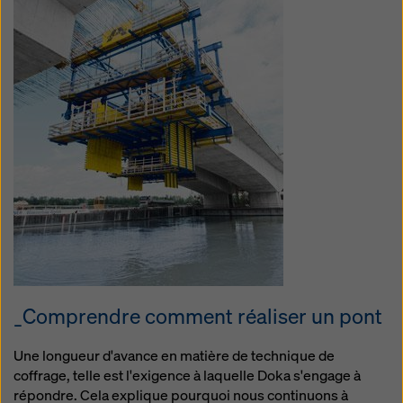
manière soient soumises à l'accès des autorités de
ces pays tiers à des fins de contrôle et de surveillance
et qu'il n'y ait pas de recours juridique efficace contre
cela. Vous pouvez rejeter tous les cookies nécessitant
un consentement en cliquant sur « Rejeter » ou en
ajustant vos
paramètres de cookies
en cliquant sur les
paramètres de cookies au bas de ce site web et en
utilisant les cases à cocher correspondantes. Vous
pouvez révoquer votre consentement à tout moment,
avec effet futur et sans indication de motif, en cliquant
sur
paramètres de cookies
au bas de ce site web.
Vous trouverez de plus amples informations sur nos
cookies
dans notre politique de confidentialité
. Nous
vous offrons également la possibilité de sélectionner
vos cookies (paramètres avancés des cookies).
_Comprendre comment réaliser un pont
Une longueur d'avance en matière de technique de
coffrage, telle est l'exigence à laquelle Doka s'engage à
répondre. Cela explique pourquoi nous continuons à