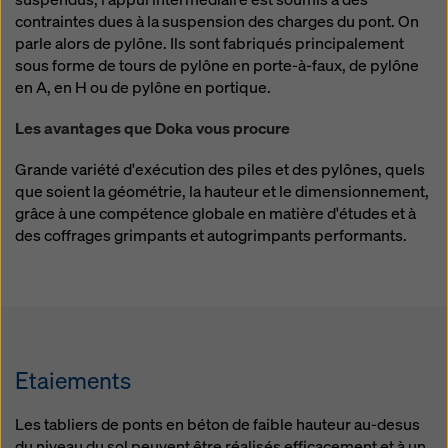
contraintes dues à la suspension des charges du pont. On
parle alors de pylône. Ils sont fabriqués principalement
sous forme de tours de pylône en porte-à-faux, de pylône
en A, en H ou de pylône en portique.
Les avantages que Doka vous procure
Grande variété d'exécution des piles et des pylônes, quels
que soient la géométrie, la hauteur et le dimensionnement,
grâce à une compétence globale en matière d'études et à
des coffrages grimpants et autogrimpants performants.
Etaiements
Les tabliers de ponts en béton de faible hauteur au-desus
du niveau du sol peuvent être réalisés efficacement et à un