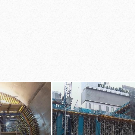
complète
corps de 1,10 m
grâce au mon
utes
endant le coffrage
é élevée (ils sont
 13374 classe A