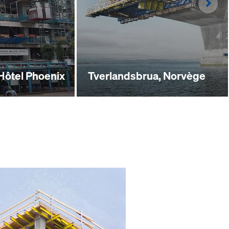
Righ
 Hôtel Phoenix
Tverlandsbrua, Norvège