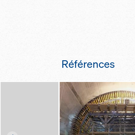
offrent une sécurité 
Montant de garde-
pour éviter les ch
sur l'ouvrage et p
grâce à leur qualit
galvanisés)
selon la norme EN
Références