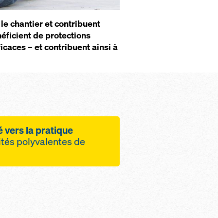
le chantier et contribuent
ficient de protections
icaces – et contribuent ainsi à
 vers la pratique
ités polyvalentes de
t rapide des montants
Doka
xation à l'aide d'une