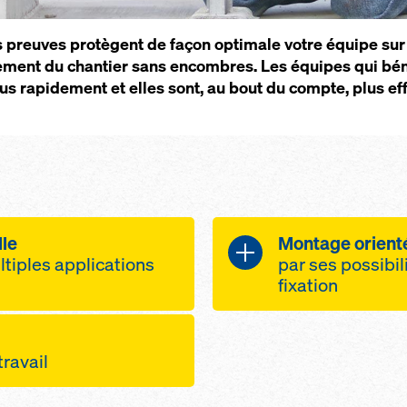
s preuves protègent de façon optimale votre équipe sur 
ment du chantier sans encombres. Les équipes qui béné
lus rapidement et elles sont, au bout du compte, plus eff
lle
Montage orienté
ltiples applications
par ses possibil
fixation
lité des montants
Montage simple e
de garde-corps 
travail
corps à pince S
grâce à leur fi
de-corps Doka
corps à pince T
clavette