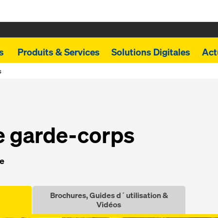
ts
Produits & Services
Solutions Digitales
Act
s
e garde-corps
ge
Brochures, Guides d´utilisation &
Vidéos