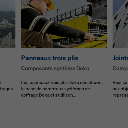
Panneaux trois plis
Join
Composants système Doka
Compo
e
Les panneaux trois plis Doka constituent
Réalise
ffrages
la base de nombreux systèmes de
aux obj
coffrage Doka et s’utilisen…
représe