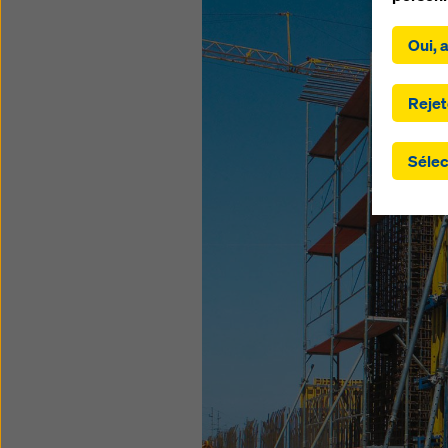
En cliqu
Oui, 
américai
cookies.
que vou
Rejet
implique
les par
Sélec
fourniss
n'existe
garanti
s'étend
transmi
pays tie
juridiqu
nécessit
paramèt
site we
révoque
de motif
Vous tr