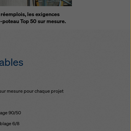
de
 réemplois, les exigences
e-poteau Top 50 sur mesure.
sables
 sur mesure pour chaque projet
blage 90/50
mblage 6/8