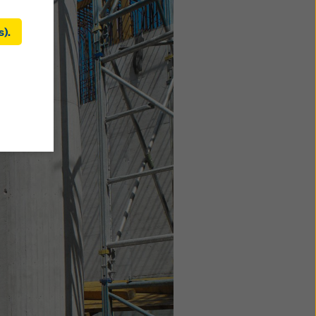
s).
kies
ement
Unis. Si
ls il
de
ent
 ces
recours
os
s de ce
ez
dication