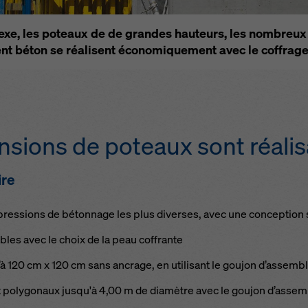
e de confidentialité
. Nous vous offrons également la possibilité 
onner vos cookies (paramètres avancés des cookies).
xe, les poteaux de de grandes hauteurs, les nombreux
nt béton se réalisent économiquement avec le coffrag
nsions de poteaux sont réali
ire
 pressions de bétonnage les plus diverses, avec une conception
es avec le choix de la peau coffrante
à 120 cm x 120 cm sans ancrage, en utilisant le goujon d’assem
et polygonaux jusqu'à 4,00 m de diamètre avec le goujon d’asse