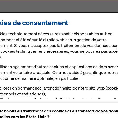
ies de consentement
ts
Produits & Services
Solutions Digitales
Act
kies techniquement nécessaires sont indispensables au bon
nement et à la sécurité du site web et à la gestion de votre
ement. Si vous n'acceptez pas le traitement de vos données par
e cookies techniquement nécessaires, vous ne pourrez pas accé
b.
lisons également d'autres cookies et applications de tiers avec 
teau Top 50
ement volontaire préalable. Cela nous aide à garantir que notre 
ctionne de manière optimale, en particulier
utes formes et de toutes tailles
liorer en permanence la fonctionnalité de notre site web (cooki
ctionnels et statistiques),
liter le processus d'achat lors de l'utilisation de la boutique en li
a (cookies fonctionnels et statistiques),
Brochures, Guides d´utilisation &
Vidéos
ez-vous au traitement des cookies et au transfert de vos don
s proposer, en tant qu'utilisateur, des publicités appropriées su
elles vers les États-Unis ?
taines plateformes (cookies de marketing).