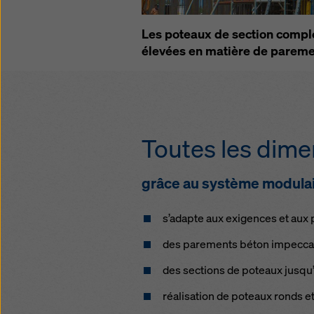
politiqu
sélecti
Les poteaux de section comple
élevées en matière de pareme
Toutes les dime
grâce au système modula
s’adapte aux exigences et aux
des parements béton impeccabl
des sections de poteaux jusqu’
réalisation de poteaux ronds 