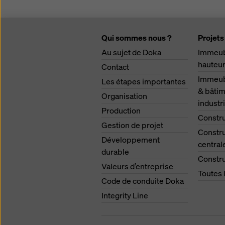
Qui sommes nous ?
Projets
Au sujet de Doka
Immeub
hauteu
Contact
Immeubl
Les étapes importantes
& bâtim
Organisation
industri
Production
Constru
Gestion de projet
Constru
Développement
central
durable
Constru
Valeurs d’entreprise
Toutes 
Code de conduite Doka
Integrity Line