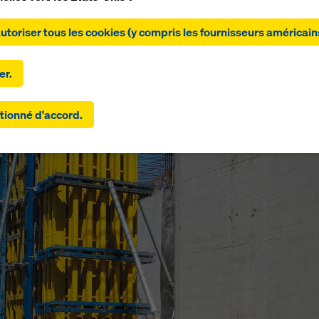
ant sur « Autoriser tous les cookies (y compris les fournisseurs
autoriser tous les cookies (y compris les fournisseurs américain
ns) », vous consentez à l'installation et à l'utilisation de tous les
 En cliquant sur « Accepter la sélection », vous acceptez les coo
s avez sélectionnés à l'aide des cases à cocher. Cela peut égal
er.
r le transfert de données vers des pays tiers tels que les États-
amètres que vous avez sélectionnés incluent également des
tionné d'accord.
eurs qui transfèrent des données vers des pays tiers pour lesque
 pas de décision d'adéquation au titre de l'article 45 du RGPD ni 
es appropriées au titre de l'article 46 du RGPD, votre consentem
 également à ces pays. Il peut y avoir un risque que vos données
ses de cette manière soient soumises à l'accès des autorités de
rs à des fins de contrôle et de surveillance et qu'il n'y ait pas de 
e efficace contre cela. Vous pouvez rejeter tous les cookies
ant un consentement en cliquant sur « Rejeter » ou en ajustant v
res de cookies
en cliquant sur les paramètres de cookies au ba
b et en utilisant les cases à cocher correspondantes. Vous pouv
r votre consentement à tout moment, avec effet futur et sans in
, en cliquant sur
paramètres de cookies
au bas de ce site web.
ouverez de plus amples informations sur nos cookies
dans notre