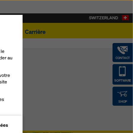
SWITZERLAND
ualités
Carrière
 le
der au
CONTACT
votre
SOFTWARE
site
es
SHOP
gne
nées
r