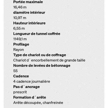
Portée maximale
16,46 m
diamètre intérieur
10,97 m
Hauteur intérieure
6,55 m
Longueur de tunnel coffrée
1149,1 m
Profilage
Rayon
Type de chariot ou de coffrage
Chariot d´encorbellement de grande taille
Nombre de levées de bétonnage
55
Cadence
4 cadence journalière
Pas d´ancrage
prescrit
Formation d´arête
Arête découpée, chanfreinée