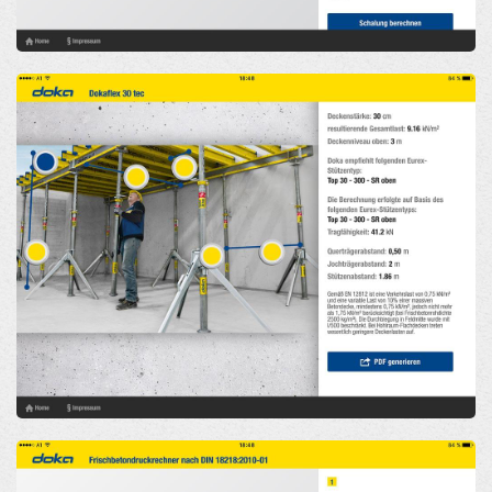
Open
Open