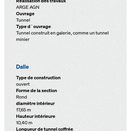
Réalisation des travaux
ARGE AGN
Ouvrage
Tunnel
Type d´ouvrage
Tunnel construit en galerie, comme un tunnel
minier
Dalle
Type de construction
ouvert
Forme de la section
Rond
diamètre intérieur
17,65 m
Hauteur intérieure
10,40 m
Longueur de tunnel coffrée