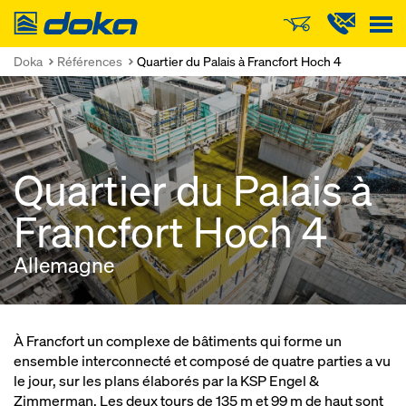
Doka
Doka
Références
Quartier du Palais à Francfort Hoch 4
Quartier du Palais à
Francfort Hoch 4
Allemagne
À Francfort un complexe de bâtiments qui forme un
ensemble interconnecté et composé de quatre parties a vu
le jour, sur les plans élaborés par la KSP Engel &
Zimmerman. Les deux tours de 135 m et 99 m de haut sont