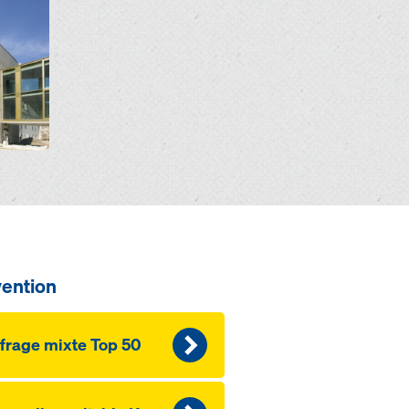
vention
frage mixte Top 50