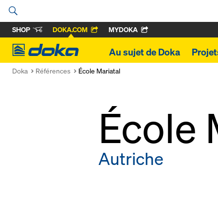
SHOP
DOKA.COM
MYDOKA
Doka
Au sujet de Doka
Proje
Doka
Références
École Mariatal
École 
Autriche