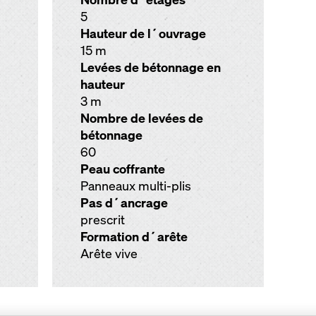
5
Hauteur de l´ouvrage
15 m
Levées de bétonnage en
hauteur
3 m
Nombre de levées de
bétonnage
60
Peau coffrante
Panneaux multi-plis
Pas d´ancrage
prescrit
Formation d´arête
Arête vive