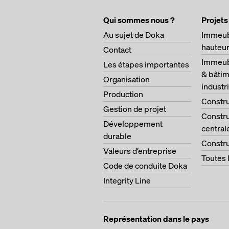
Qui sommes nous ?
Projets
Au sujet de Doka
Immeub
hauteu
Contact
Immeubl
Les étapes importantes
& bâtim
Organisation
industri
Production
Constru
Gestion de projet
Constru
Développement
central
durable
Constru
Valeurs d’entreprise
Toutes 
Code de conduite Doka
Integrity Line
Représentation dans le pays