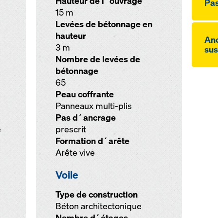
Hauteur de l´ouvrage
Pas
15 m
Levées de bétonnage en
hauteur
An
3 m
sus
Nombre de levées de
bétonnage
65
Peau coffrante
Panneaux multi-plis
Pas d´ancrage
e
prescrit
Formation d´arête
Arête vive
Voile
Type de construction
Béton architectonique
Nombre d´étages