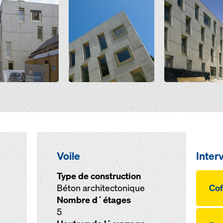
Open
Open
Voile
Inter
Type de construction
Béton architectonique
Cof
Nombre d´étages
5