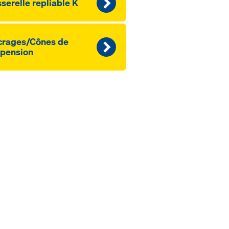
serelle repliable K
crages/Cônes de
pension